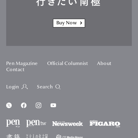
行きたい南極
Buy Now
Pen Magazine
Official Columnist
About
Contact
Login
Search