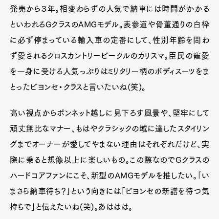
発売から３年。相変わらずの人気で納車には時間がかかる
といわれるGクラスのAMGモデル。表参道や骨董通りの白枠
に必ず停まっている輸入車の定番にして、性別年齢を問わ
ず愛されるクロスカントリービークルのカリスマ。臣民の寵愛
を一身に受ける人気っぷりはミリタリー柄のボディスーツをま
とったビヨンセ・クラスと言いたいね(笑)。
高い視点からボンネット越しに見下ろす風景や、堅牢にして
頑丈無比なマナー、もはやクラシックの域に達したスタイリン
グまでオーナーが愛してやまない理由はそれぞれだけど、実
際に乗ると想像以上に楽しいもの。この際なのでGクラスの
ハードコアファンにこそ、新型のAMGモデルを推したい。「い
まさら納車待ち？」という向きには「ビヨンセの新譜を待つ気
持ちで」と伝えたいね(笑)。あははは。