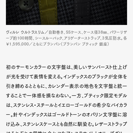
ヴィルレ ウルトラスリム／
自動巻き、SSケース、ケース径38㎜、パワーリザ
ーブ約100時間、シースルーバック、アリゲーターストラップ、3気圧防水。各
￥1,595,000／ともにブランパン（ブランパン ブティック 銀座）
初のサーモンカラーの文字盤は、美しいサンバースト仕上げ
が光を受けて表情を変える。インデックスのブラックが全体を
引き締めるとともに、カレンダー表示の地色を文字盤と統一
することで一体感を損なわない。一方、ブティック限定モデル
は、ステンレス・スチールとイエローゴールドの希少なバイカラ
ー。針やインデックスはゴールドトーンのオパリン文字盤に溶
け込み、ステンレスケースとも自然に馴染む。レザーストラップ