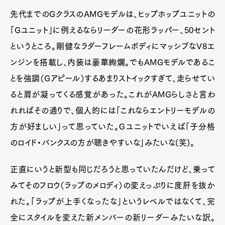
先代までのGクラスのAMGモデルは、ヒップホップユニットの
「Gユニット」に例えるならリーダーの花形ラッパー、50セント
というところ。剛健なラダーフレームボディにマッシブなV8エ
ンジンを搭載し、内装は豪華絢爛。でもAMGモデルであるこ
とを強調（Gアピール）するあまりストイックすぎて、走らせてい
ると肩が凝ってくる感覚があった。これがAMGらしさと言わ
れればその通りで、個人的には「これならエントリーモデルの
方が好ましい」って思っていた。Ｇユニットでいえば「子分格
のロイド・バンクスの方が聴きやすいな」みたいな(笑)。
正直にいうと新型も同じだろうと思っていたんだけど、乗って
みてそのフロウ（ラップのメロディ）の変えっぷりに度肝を抜か
れた。「ラップが上手くなったな」というレベルではなくて、完
全にスタイルを変えた新メンバーの新リーダーみたいな訳。