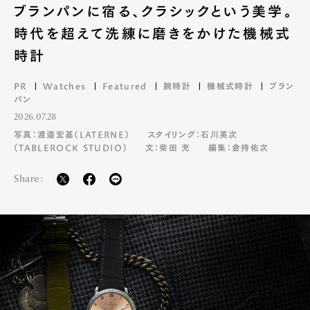
ブランパンに宿る、クラシックという美学。
時代を超えて洗練に磨きをかけた機械式
時計
PR
Watches
Featured
腕時計
機械式時計
ブラン
パン
2026.07.28
写真：渡邉宏基（LATERNE）
スタイリング：石川英次
（TABLEROCK STUDIO）
文：柴田 充
編集：倉持佑次
Share: