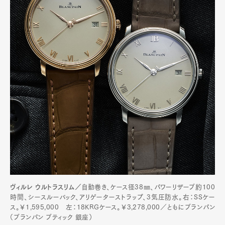
ヴィルレ ウルトラスリム／
自動巻き、ケース径38㎜、パワーリザーブ約100
時間、シースルーバック、アリゲーターストラップ、3気圧防水。右：SSケー
ス。￥1,595,000 左：18KRGケース。￥3,278,000／ともにブランパン
（ブランパン ブティック 銀座）