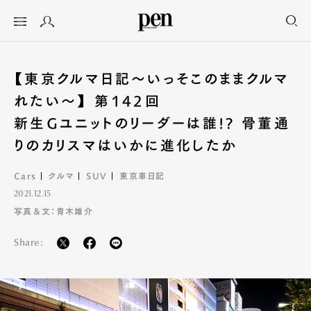
【東京クルマ日記〜いっそこのままクルマ
れたい〜】 第142回
新生Gユニットのリーダーは誰!? 骨董通
りのカリスマはいかに進化したか
Cars
クルマ
SUV
東京車日記
2021.12.15
写真＆文：青木雄介
Share: