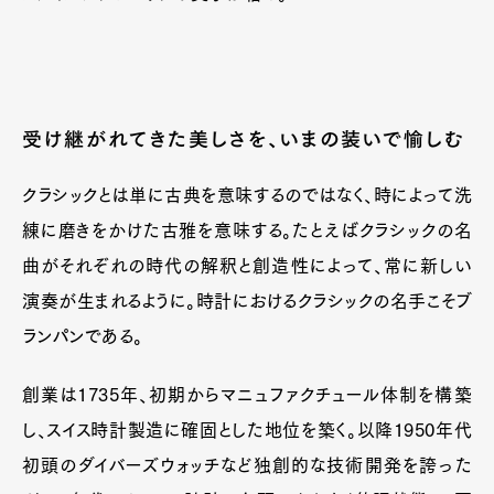
Art&Design
Watch
Fashion
Gourmet
Cars
受け継がれてきた美しさを、いまの装いで愉しむ
Product
Culture
Lifestyle
クラシックとは単に古典を意味するのではなく、時によって洗
練に磨きをかけた古雅を意味する。たとえばクラシックの名
Pen Membership
Magazine
曲がそれぞれの時代の解釈と創造性によって、常に新しい
Official Columnist
About
Contact
演奏が生まれるように。時計におけるクラシックの名手こそブ
ランパンである。
創業は1735年、初期からマニュファクチュール体制を構築
Pen Meet
し、スイス時計製造に確固とした地位を築く。以降1950年代
Pen international
Pen tw
初頭のダイバーズウォッチなど独創的な技術開発を誇った