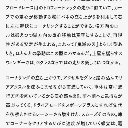
フロードレース用のトロフィートラックの走りに似ていて、カー
ブでの重心が移動する際にバネの立ち上がりを利用して右
に左に軽快にコーナリングすることができる。横方向のロー
ルは抑えつつ縦方向の重心移動は寛容にすることで、再現
性がある安定が生まれる。これって『鬼滅の刃』よろしく型あ
りき。ほとんどの挙動はこの型にハマるんだ。上屋を揺らすス
ウィンギーさは、Gクラスならではの走りの楽しさにつながる。
コーナリングの立ち上がりで、アクセルをグンと踏み込んでリ
アアクスルを沈みこませながら前進していく。車体は常に進
行方向を向いているから安心感もあり、前へ前へと気持ちが
高ぶってくる。ドライブモードをスポーツプラスにすれば先代
を彷彿とさせるレーシーさも増すけど、スムーズそのもの。峠
でコーナーをクリアするたびに速度が増していく感覚は、竈