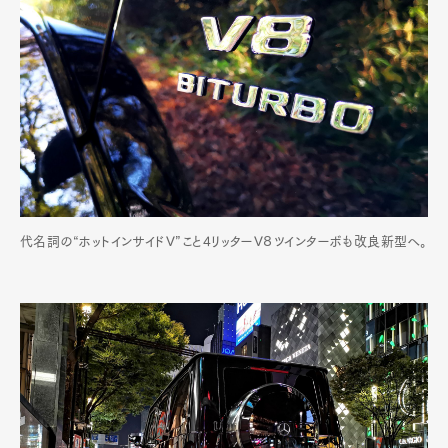
代名詞の“ホットインサイドV”こと4リッターV８ツインターボも改良新型へ。