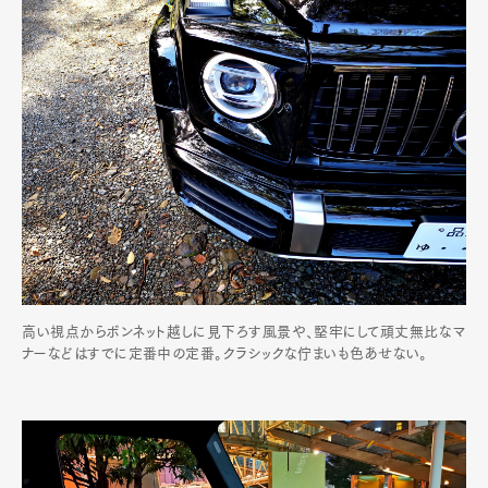
高い視点からボンネット越しに見下ろす風景や、堅牢にして頑丈無比なマ
ナーなどはすでに定番中の定番。クラシックな佇まいも色あせない。