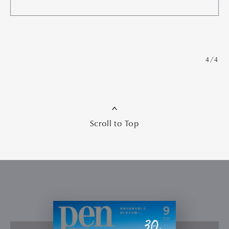
4/4
Scroll to Top