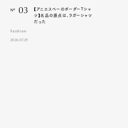
03
【アニエスベーのボーダーTシャ
Nº
ツ】名品の原点は、ラガーシャツ
だった
Fashion
2026.07.29