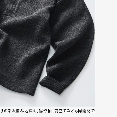
ハリのある編み地ゆえ、襟や袖、前立てなども同素材で