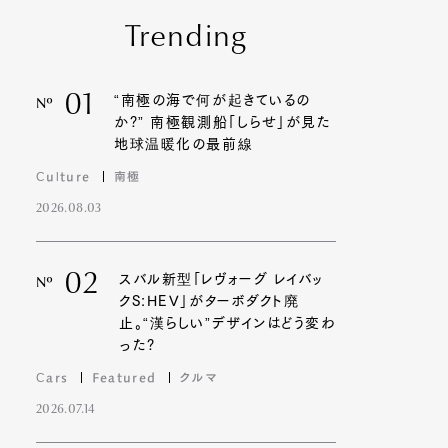
Trending
01
“南極の海で何が起きているの
Nº
か?” 南極観測船「しらせ」が見た
地球温暖化の最前線
Culture
南極
2026.08.03
02
スバル新型「レヴォーグ レイバッ
Nº
クS:HEV」がターボダクト廃
止。“漢らしい”デザインはどう変わ
った?
Cars
Featured
クルマ
2026.07.14