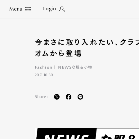
Login
Menu
Close
今まさに取り入れたい、クラ
オムから登場
Fashion
NEWSな服＆小物
2021.10.30
Share: