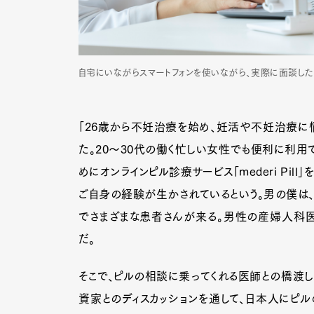
自宅にいながらスマートフォンを使いながら、実際に面談した
「26歳から不妊治療を始め、妊活や不妊治療に
た。20〜30代の働く忙しい女性でも便利に利用
めにオンラインピル診療サービス「mederi Pil
ご自身の経験が生かされているという。男の僕は
でさまざまな患者さんが来る。男性の産婦人科医
だ。
G
そこで、ピルの相談に乗ってくれる医師との橋渡しを
資家とのディスカッションを通して、日本人にピル