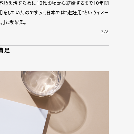
不順を治すために10代の頃から結婚するまで10年間
用をしていたのですが、日本では"避妊用"というイメー
。」と坂梨氏。
mbership
Magazine
Official Columnist
About
2/8
満足
et
Pen international
Pen tw