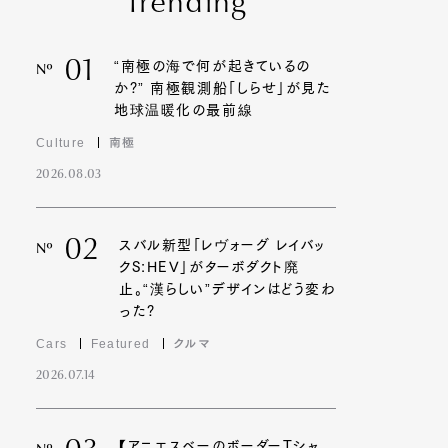
Trending
01
“南極の海で何が起きているの
Nº
か?” 南極観測船「しらせ」が見た
地球温暖化の最前線
Culture
南極
2026.08.03
02
スバル新型「レヴォーグ レイバッ
Nº
クS:HEV」がターボダクト廃
止。“漢らしい”デザインはどう変わ
った?
Cars
Featured
クルマ
2026.07.14
【アニエスベーのボーダーTシャ