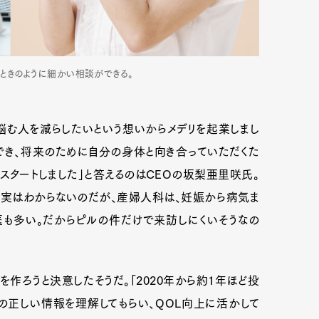
ときのように細かい相談ができる。
悩む人を減らしたいという想いからメデリを起業しまし
でき、将来のために自分の身体と向き合っていただくた
l」をスタートしました」と答えるのはCEOの坂梨亜里咲氏。
、実はわからないのだが、産婦人科は、妊娠から病気ま
も多い。だからピルの件だけで来訪しにくいそうなの
Art&Design
Watch
Fashion
ourmet
Cars
Product
Culture
作ろうと決意したそうだ。「2020年から約1年ほど投
の正しい情報を理解してもらい、QOL向上に活かして
Lifestyle