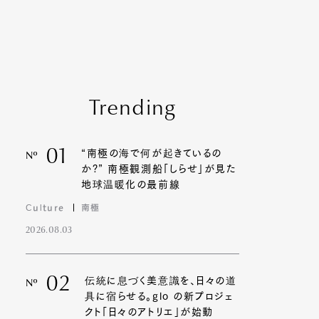
Trending
01
“南極の海で何が起きているの
Nº
か?” 南極観測船「しらせ」が見た
地球温暖化の最前線
Culture
南極
2026.08.03
02
伝統に息づく美意識を、日々の道
Nº
具に宿らせる。glo の新プロジェ
クト「日々のアトリエ」が始動