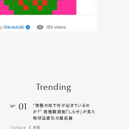
Trending
01
“南極の海で何が起きているの
Nº
か?” 南極観測船「しらせ」が見た
地球温暖化の最前線
Culture
南極