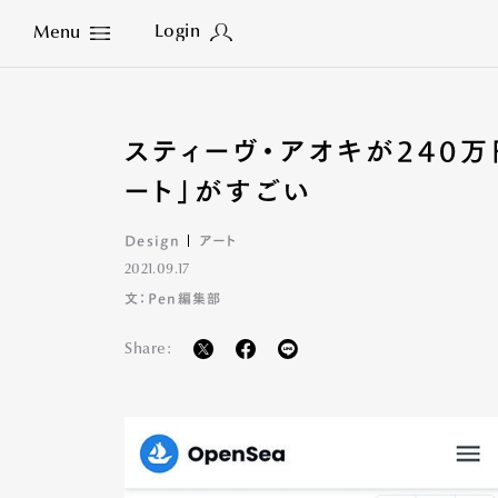
Login
Menu
Close
スティーヴ・アオキが240万
ート」がすごい
Design
アート
2021.09.17
文：Pen編集部
Share: