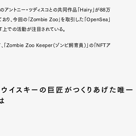
アントニー・ツディスコとの共同作品「Hairy」が88万
今回の｢Zombie Zoo｣を取引した「OpenSea」
FT上での活動が注目されている。
ombie Zoo Keeper（ゾンビ飼育員）」の「NFTア
ッチウイスキーの巨匠がつくりあげた唯一
は
Art&Design
Watch
Fashion
ourmet
Cars
Product
Culture
Lifestyle