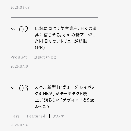
2026.08.03
02
伝統に息づく美意識を、日々の道
Nº
具に宿らせる。glo の新プロジェ
クト「日々のアトリエ」が始動
(PR)
Product
加熱式たばこ
2026.07.10
03
スバル新型「レヴォーグ レイバッ
Nº
クS:HEV」がターボダクト廃
止。“漢らしい”デザインはどう変
わった?
Cars
Featured
クルマ
2026.07.14