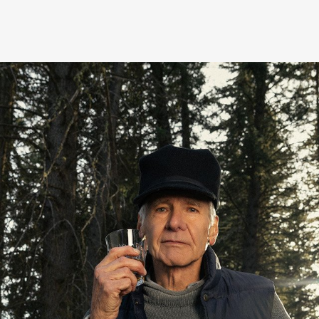
mbership
Magazine
Official Columnist
About
et
Pen international
Pen tw