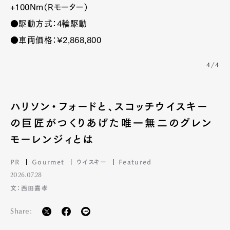
+100Nm（Rモーター）
●駆動方式：4輪駆動
●車両価格：¥2,868,800
4/4
ハリソン・フォードと、スコッチウイスキー
の巨匠がつくりあげた唯一無二のグレン
モーレンジィとは
Art&Design
Watch
Fashion
Gourmet
Cars
PR
Gourmet
ウイスキー
Featured
2026.07.28
Product
Culture
Lifestyle
文：西田嘉孝
Share:
Pen Membership
Magazine