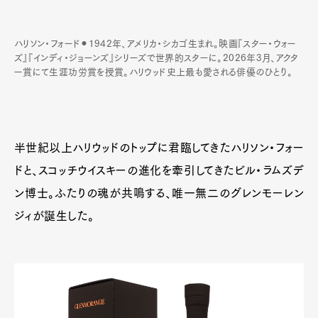
Official Columnist
About
Contact
ハリソン・フォード⚫︎1942年、アメリカ・シカゴ生まれ。映画『スター・ウォー
ズ』『インディ・ジョーンズ』シリーズで世界的スターに。2026年3月、アクタ
ー賞にて生涯功労賞を授賞。ハリウッド史上最も愛される俳優のひとり。
Pen Meet
Pen international
Pen tw
半世紀以上ハリウッドのトップに君臨してきたハリソン・フォー
ドと、スコッチウイスキーの進化を牽引してきたビル・ラムズデ
ン博士。ふたりの魂が共鳴する、唯一無二のグレンモーレン
ジィが誕生した。