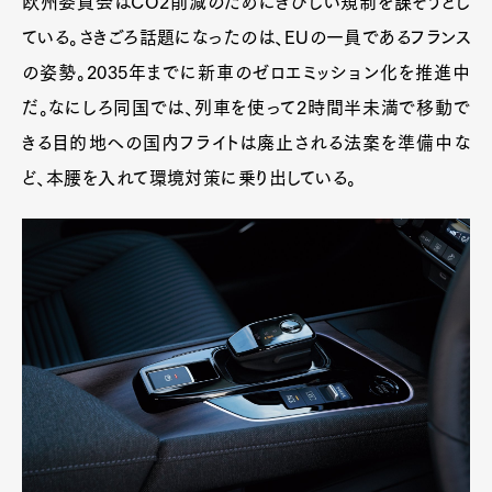
欧州委員会はCO2削減のためにきびしい規制を課そうとし
ている。さきごろ話題になったのは、EUの一員であるフランス
の姿勢。2035年までに新車のゼロエミッション化を推進中
だ。なにしろ同国では、列車を使って2時間半未満で移動で
きる目的地への国内フライトは廃止される法案を準備中な
ど、本腰を入れて環境対策に乗り出している。