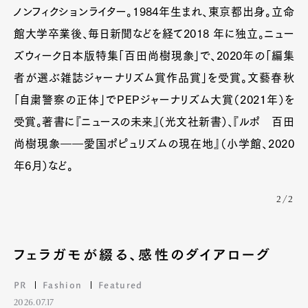
ノンフィクションライター。1984年生まれ、東京都出身。立命
館大学卒業後、毎日新聞などを経て2018 年に独立。ニュー
ズウィーク日本版特集「百田尚樹現象」で、2020年の「編集
者が選ぶ雑誌ジャーナリズム賞作品賞」を受賞。文藝春秋
「自粛警察の正体」でPEPジャーナリズム大賞（2021年）を
受賞。著書に『ニュースの未来』（光文社新書）、『ルポ 百田
尚樹現象――愛国ポピュリズムの現在地』（小学館、2020
年6月）など。
2/2
フェラガモが綴る、感性のダイアローグ
PR
Fashion
Featured
2026.07.17