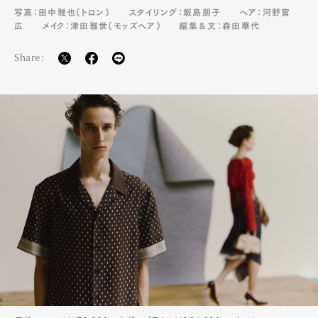
写真：田中雅也（トロン）
スタイリング：飯島朋子
ヘア：河野富
広
メイク：津田雅世（モッズヘア）
編集＆文：森田華代
Share:
Art&Design
Watch
Fashion
Gourmet
Cars
Product
Culture
Lifestyle