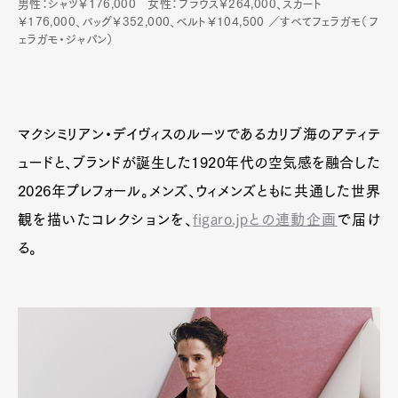
男性：シャツ￥176,000 女性：ブラウス￥264,000、スカート
Pen Membership
Magazine
￥176,000、バッグ￥352,000、ベルト￥104,500 ／すべてフェラガモ（フ
Official Columnist
About
ェラガモ・ジャパン）
Contact
マクシミリアン・デイヴィスのルーツであるカリブ海のアティテ
Pen Meet
ュードと、ブランドが誕生した1920年代の空気感を融合した
Pen international
Pen tw
2026年プレフォール。メンズ、ウィメンズともに共通した世界
観を描いたコレクションを、
figaro.jpとの連動企画
で届け
る。