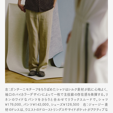
左：ガンチーニモチーフをちりばめたシャツはシルク素材が肌に心地よく、
袖口のバイカラーデザインによって一枚で主役級の存在感を発揮する。リ
ネンのワイドなパンツをさらりと合わせてリラックスムードで。シャツ
¥176,000、パンツ¥143,000、シューズ¥126,500 右：ジャージー素
材のドレスは、ウエストのドローストリングスやサイドポケットがアクティブな