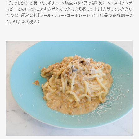
「う、まじか！」と驚いた、ボリューム満点のザ・葉っぱ（笑）。ソースはアンチ
Official Columnist
About
ョビ。「この店はシェアする考え方でたっぷり盛ってます」と話していただい
Contact
たのは、運営会社「アール・ティー・コーポレーション」社長の花谷聡子さ
ん。¥1,100（税込）
Pen Meet
Pen international
Pen tw