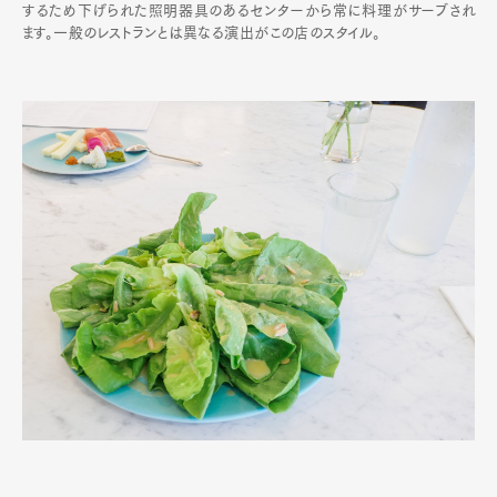
するため下げられた照明器具のあるセンターから常に料理がサーブされ
ます。一般のレストランとは異なる演出がこの店のスタイル。
Art&Design
Watch
Fashion
Gourmet
Cars
Product
Culture
Lifestyle
Pen Membership
Magazine