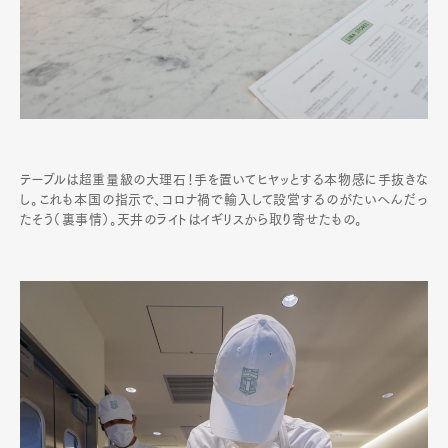
テーブルは超重量級の大理石！手を置いてヒヤッとする本物感に手抜きな
し。これも本国の指示で、コロナ禍で輸入して設営するのがたいへんだっ
たそう（裏事情）。天井のライトはイギリスから取り寄せたもの。