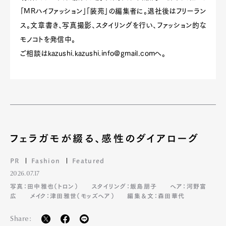
「MRハイファッション」「装苑」の編集者に。退社後はフリーラン
ス。文章書き、写真撮影、スタイリングを行い、ファッション的な
モノコトを発信中。
ご相談は
kazushi.kazushi.info@gmail.com
へ。
フェラガモが綴る、感性のダイアローグ
PR
Fashion
Featured
2026.07.17
写真：田中雅也（トロン）
スタイリング：飯島朋子
ヘア：河野富
広
メイク：津田雅世（モッズヘア）
編集＆文：森田華代
Share: