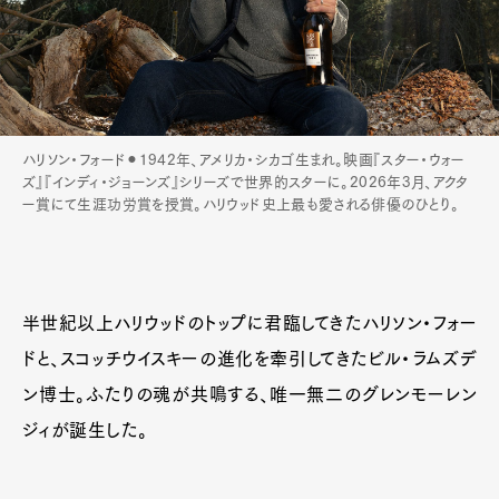
ハリソン・フォード⚫︎1942年、アメリカ・シカゴ生まれ。映画『スター・ウォー
ズ』『インディ・ジョーンズ』シリーズで世界的スターに。2026年3月、アクタ
ー賞にて生涯功労賞を授賞。ハリウッド史上最も愛される俳優のひとり。
半世紀以上ハリウッドのトップに君臨してきたハリソン・フォー
ドと、スコッチウイスキーの進化を牽引してきたビル・ラムズデ
ン博士。ふたりの魂が共鳴する、唯一無二のグレンモーレン
ジィが誕生した。