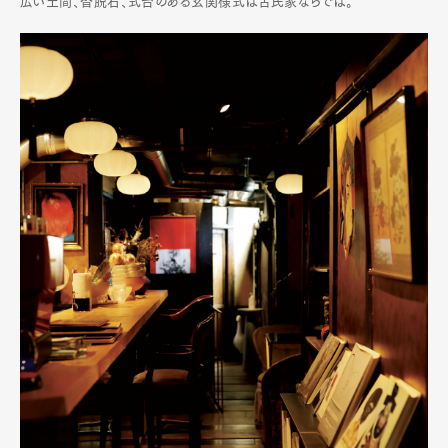
広い土間、沓脱石、式台のある玄関様式は古民家ならでは。