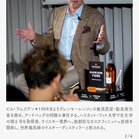
ビル・ラムズデン⚫︎1998年よりグレンモーレンジィの最高蒸留・製造責任
者を務め、アードベッグの同職も兼任する。ヘリオット・ワット大学で生化学
の博士号を取得後、ウイスキー業界へ。独創的なカスクフィニッシュ技術を
開発し、世界最高峰のマスター・ディスティラーと称される。
2/4