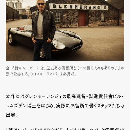
Art&Design
Watch
Fashion
Gourmet
Cars
Product
Culture
Lifestyle
Pen Membership
Magazine
Official Columnist
About
全13話のムービーには、歴史ある蒸留所とそこで働く人々もありのままの
Contact
姿で登場する。ウイスキーファンには必見だ。
本作にはグレンモーレンジィの最高蒸留・製造責任者ビル・
Pen Meet
ラムズデン博士をはじめ、実際に蒸留所で働くスタッフたちも
Pen international
Pen tw
出演。