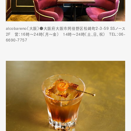
alcobareno（大阪）●大阪府大阪市阿倍野区松崎町2-3-59 SSノース
2F 営：16時～24時（月〜金） 14時〜24時（土、日、祝） TEL：06-
6690-7757