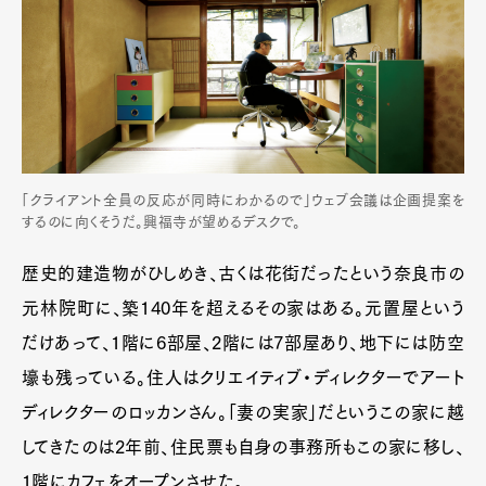
「クライアント全員の反応が同時にわかるので」ウェブ会議は企画提案を
するのに向くそうだ。興福寺が望めるデスクで。
歴史的建造物がひしめき、古くは花街だったという奈良市の
元林院町に、築140年を超えるその家はある。元置屋という
だけあって、1階に6部屋、2階には7部屋あり、地下には防空
壕も残っている。住人はクリエイティブ・ディレクターでアート
ディレクターのロッカンさん。「妻の実家」だというこの家に越
してきたのは2年前、住民票も自身の事務所もこの家に移し、
1階にカフェをオープンさせた。