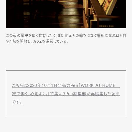
この家の歴史を広く共有したく、また地元との縁をつなぐ場所になればと自
宅1階を開放し、カフェを運営している。
こちらは2020年10月1日発売のPen「WORK AT HOME
家で働く、心地よく。」特集よりPen編集部が再編集した記事
です。