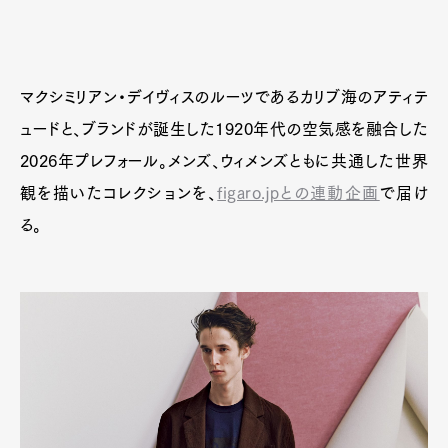
Official Columnist
About
Contact
マクシミリアン・デイヴィスのルーツであるカリブ海のアティテ
ュードと、ブランドが誕生した1920年代の空気感を融合した
Pen Meet
2026年プレフォール。メンズ、ウィメンズともに共通した世界
Pen international
Pen tw
観を描いたコレクションを、
figaro.jpとの連動企画
で届け
る。