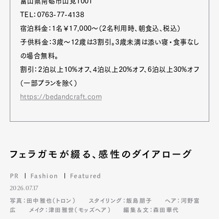
富山県南砺市山見1001
TEL：0763-77-4138
宿泊料金：1名￥17,000〜（2名利用時、朝食込、税込）
子供料金：3歳〜12歳は3割引。3歳未満は添い寝・食事なし
の場合無料。
割引：2泊以上10%オフ、4泊以上20%オフ、6泊以上30%オフ
（一部プランを除く）
https://bedandcraft.com
フェラガモが綴る、感性のダイアローグ
PR
Fashion
Featured
2026.07.17
写真：田中雅也（トロン）
スタイリング：飯島朋子
ヘア：河野富
広
メイク：津田雅世（モッズヘア）
編集＆文：森田華代