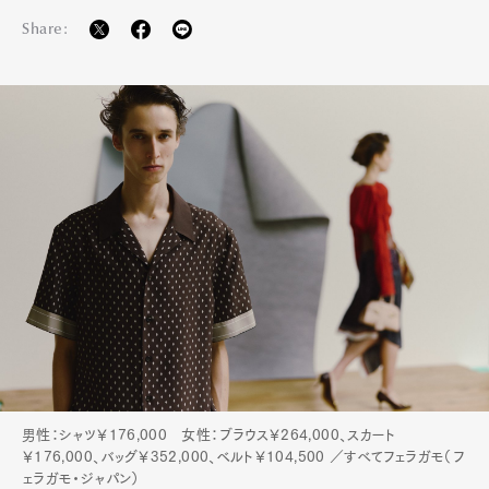
Share:
Art&Design
Watch
Fashion
Gourmet
Cars
Product
Culture
Lifestyle
男性：シャツ￥176,000 女性：ブラウス￥264,000、スカート
￥176,000、バッグ￥352,000、ベルト￥104,500 ／すべてフェラガモ（フ
ェラガモ・ジャパン）
Pen Membership
Magazine