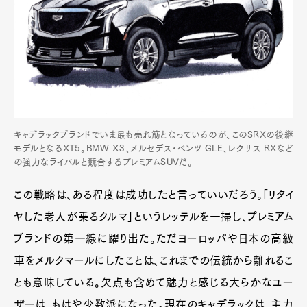
キャデラックブランドでいま最も売れ筋となっているのが、このSRXの後継
モデルとなるXT5。BMW X3、メルセデス・ベンツ GLE、レクサス RXなど
の強力なライバルと競合するプレミアムSUVだ。
この戦略は、ある程度は成功したと言っていいだろう。「リタイ
ヤした老人が乗るクルマ」というレッテルを一掃し、プレミアム
ブランドの第一線に躍り出た。ただヨーロッパや日本の高級
車をメルクマールにしたことは、これまでの伝統から離れるこ
とも意味している。欠点も含めて魅力と感じる大らかなユー
ザーは、もはや少数派になった。現在のキャデラックは、主力