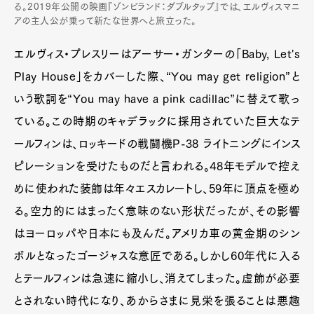
る。2019年公開の映画『ゾンビランド：ダブルタップ』では、エルヴィスマニ
アの主人公が乗って新たな世界へと旅立った。
エルヴィス・プレスリーはアーサー・ガンターの「Baby, Let's
Play House」をカバーした際、“You may get religion”と
いう歌詞を“You may have a pink cadillac”に替えて歌っ
ている。この時期のキャデラックに採用されていた巨大なテ
ールフィンは、ロッキードの戦闘機P-38 ライトニングにインス
ピレーションを受けたものだと言われる。48年モデルで控え
めに使われた装飾は年々エスカレートし、59年に頂点を極め
る。空力的にはまったく意味のない形状だったが、その影響
はヨーロッパや日本にも及んだ。アメリカ車の黄金期のシン
ボルとなったゴージャスな意匠である。しかし60年代に入る
とテールフィンは急速に縮小し、消えてしまった。虚飾が必要
とされない時代になり、あからさまに見栄を張ることは悪趣