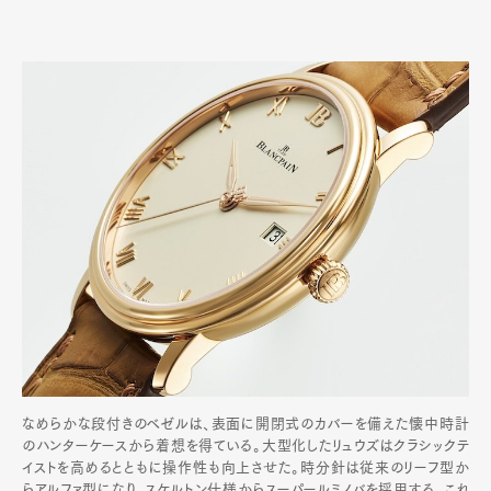
なめらかな段付きのベゼルは、表面に開閉式のカバーを備えた懐中時計
のハンターケースから着想を得ている。大型化したリュウズはクラシックテ
イストを高めるとともに操作性も向上させた。時分針は従来のリーフ型か
らアルファ型になり､スケルトン仕様からスーパールミノバを採用する｡これ