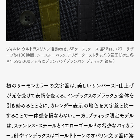
ヴィルレ ウルトラスリム／
自動巻き、SSケース、ケース径38㎜、パワーリザ
ーブ約100時間、シースルーバック、アリゲーターストラップ、3気圧防水。各
￥1,595,000／ともにブランパン（ブランパン ブティック 銀座）
初のサーモンカラーの文字盤は、美しいサンバースト仕上げ
が光を受けて表情を変える。インデックスのブラックが全体を
引き締めるとともに、カレンダー表示の地色を文字盤と統一
することで一体感を損なわない。一方、ブティック限定モデル
は、ステンレス・スチールとイエローゴールドの希少なバイカラ
ー。針やインデックスはゴールドトーンのオパリン文字盤に溶