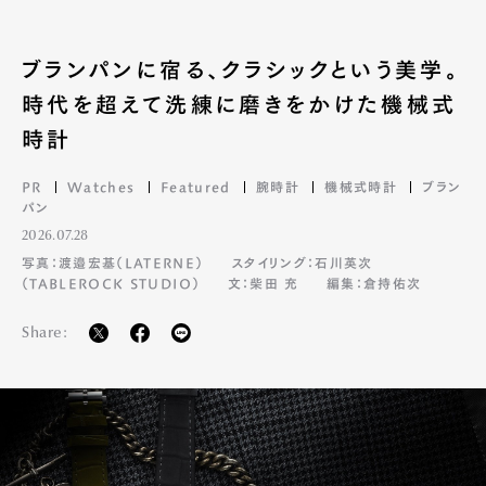
Official Columnist
About
Contact
ブランパンに宿る、クラシックという美学。
時代を超えて洗練に磨きをかけた機械式
時計
Pen Meet
PR
Watches
Featured
腕時計
機械式時計
ブラン
Pen international
Pen tw
パン
2026.07.28
写真：渡邉宏基（LATERNE）
スタイリング：石川英次
（TABLEROCK STUDIO）
文：柴田 充
編集：倉持佑次
Share: