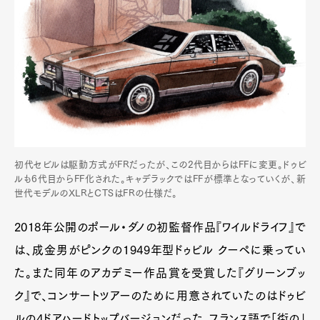
初代セビルは駆動方式がFRだったが、この2代目からはFFに変更。ドゥビ
ルも6代目からFF化された。キャデラックではFFが標準となっていくが、新
世代モデルのXLRとCTSはFRの仕様だ。
2018年公開のポール・ダノの初監督作品『ワイルドライフ』で
は、成金男がピンクの1949年型ドゥビル クーペに乗ってい
た。また同年のアカデミー作品賞を受賞した『グリーンブッ
ク』で、コンサートツアーのために用意されていたのはドゥビ
ルの4ドアハードトップバージョンだった。フランス語で「街の」