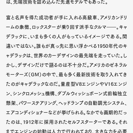
は、先端技術を詰め込んだ先進モデルでもあった。
富と名声を得た成功者が手に入れる高級車、アメリカンドリ
ームの象徴、ロックスターが乗り回す派手なクルマ――。キャ
デラックに、いまも多くの人がもっているイメージである。間
違いではない。誰もが真っ先に思い浮かべる1950年代のキ
ャデラックは、世界のカーデザインの最先端を走っていた。し
かし、デザインだけで語るのは不十分だ。アメリカのゼネラル
モーターズ（GM）の中で、最も多く最新技術を取り入れてき
たのがキャデラックなのだ。量産型V8エンジンやV16エンジ
ン、シンクロメッシュ機構、ダブルウィッシュボーン式前輪独立
懸架、パワーステアリング、ヘッドランプの自動調光システム、
エアコンディショナーなどが挙げられる。なかでも画期的だっ
たのは、1912年に採用されたセルフスターターである。それ
までエンジンの始動は人力で行われており、大きな力を必要