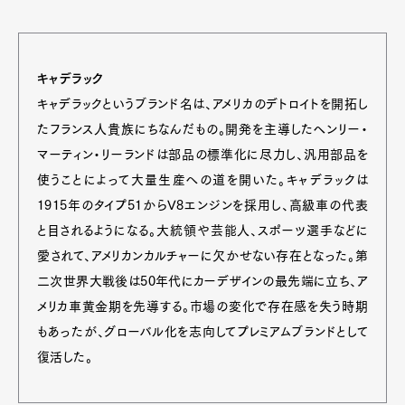
キャデラック
キャデラックというブランド名は、アメリカのデトロイトを開拓し
たフランス人貴族にちなんだもの。開発を主導したヘンリー・
マーティン・リーランドは部品の標準化に尽力し、汎用部品を
使うことによって大量生産への道を開いた。キャデラックは
1915年のタイプ51からV8エンジンを採用し、高級車の代表
と目されるようになる。大統領や芸能人、スポーツ選手などに
愛されて、アメリカンカルチャーに欠かせない存在となった。第
Art&Design
Watch
Fashion
Gourmet
Cars
二次世界大戦後は50年代にカーデザインの最先端に立ち、ア
メリカ車黄金期を先導する。市場の変化で存在感を失う時期
Product
Culture
Lifestyle
もあったが、グローバル化を志向してプレミアムブランドとして
復活した。
Pen Membership
Magazine