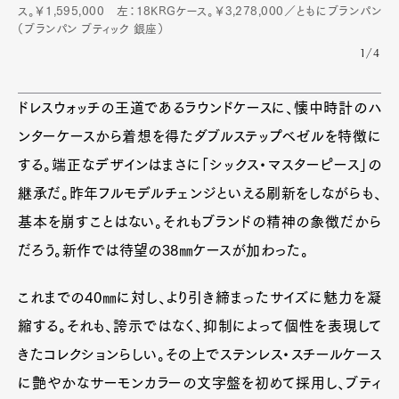
ス。￥1,595,000 左：18KRGケース。￥3,278,000／ともにブランパン
（ブランパン ブティック 銀座）
1/4
ドレスウォッチの王道であるラウンドケースに、懐中時計のハ
ンターケースから着想を得たダブルステップベゼルを特徴に
する。端正なデザインはまさに「シックス・マスターピース」の
継承だ。昨年フルモデルチェンジといえる刷新をしながらも、
基本を崩すことはない。それもブランドの精神の象徴だから
だろう。新作では待望の38㎜ケースが加わった。
これまでの40㎜に対し、より引き締まったサイズに魅力を凝
縮する。それも、誇示ではなく、抑制によって個性を表現して
きたコレクションらしい。その上でステンレス・スチールケース
に艶やかなサーモンカラーの文字盤を初めて採用し、ブティ