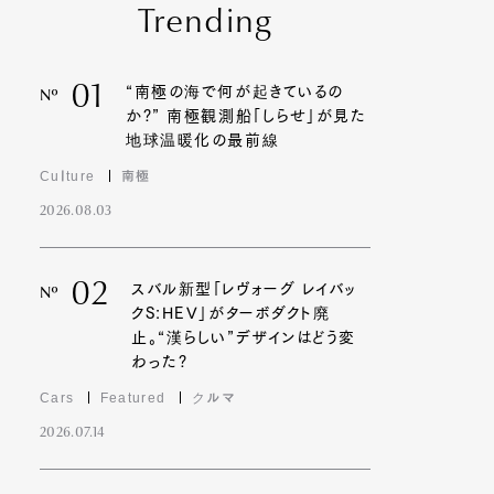
Trending
01
“南極の海で何が起きているの
Nº
か?” 南極観測船「しらせ」が見た
地球温暖化の最前線
Culture
南極
2026.08.03
02
スバル新型「レヴォーグ レイバッ
Nº
クS:HEV」がターボダクト廃
止。“漢らしい”デザインはどう変
わった?
Cars
Featured
クルマ
2026.07.14