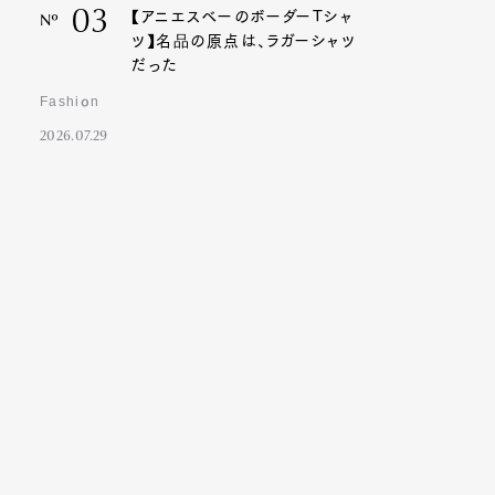
03
【アニエスベーのボーダーTシャ
Nº
ツ】名品の原点は、ラガーシャツ
だった
Fashion
2026.07.29