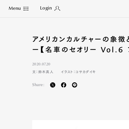
Login
Menu
Close
アメリカンカルチャーの象徴
ー【名車のセオリー Vol.6
2020.07.20
文：鈴木真人
イラスト：コサカダイキ
Share: