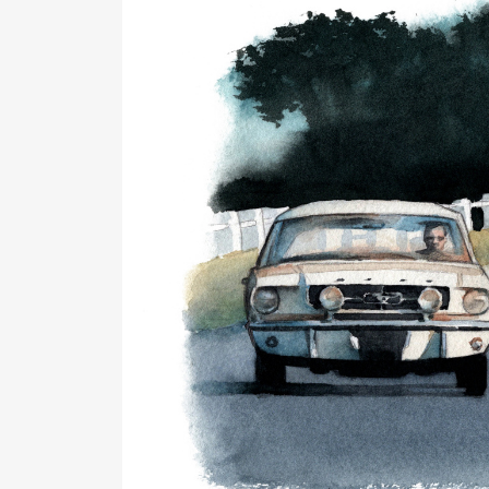
Pen Me
Pen Me