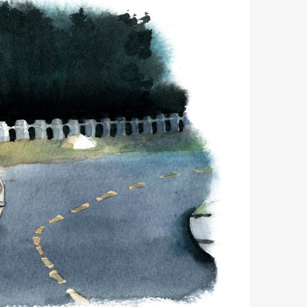
mbership
Magazine
Official Columnist
About
et
Pen international
Pen tw