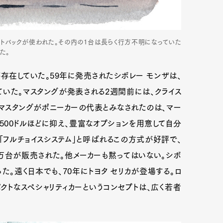
ファストバックが使われた。その内の1台は長らく行方不明になっていた
た。
存在していた。59年に発売されたシボレー モンザは、
いた。マスタングが発表される2週間前には、クライス
。マスタングがポニーカーの代表とみなされたのは、マー
500ドルほどに抑え、豊富なオプションを用意して自分
「フルチョイスシステム」と呼ばれるこの方式が好評で、
6万台が販売された。他メーカーも黙ってはいない。シボ
Art&Design
Watch
Fashion
った。遠く日本でも、70年にトヨタ セリカが登場する。ロ
クトなスペシャリティカーというコンセプトは、広く若者
ourmet
Cars
Product
Culture
Lifestyle