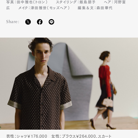
写真：田中雅也（トロン）
スタイリング：飯島朋子
ヘア：河野富
広
メイク：津田雅世（モッズヘア）
編集＆文：森田華代
Share:
男性：シャツ￥176,000 女性：ブラウス￥264,000、スカート