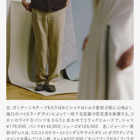
左：ガンチーニモチーフをちりばめたシャツはシルク素材が肌に心地よく、
袖口のバイカラーデザインによって一枚で主役級の存在感を発揮する。リ
ネンのワイドなパンツをさらりと合わせてリラックスムードで。シャツ
¥176,000、パンツ¥143,000、シューズ¥126,500 右：ジャージー素
材のドレスは、ウエストのドローストリングスやサイドポケットがアクティブな
マインドを運んでくる一枚。ドレス¥352,000／すべてフェラガモ（フェラガ