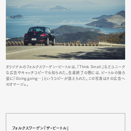
Art&Design
Watch
Fashion
Gourmet
Cars
Product
Culture
Lifestyle
オリジナルのフォルクスワーゲン・ビートルは、「Think Small.」などユニーク
Pen Membership
Magazine
な広告やキャッチコピーでも知られた。生産終了の際には、ビートルの後ろ
Official Columnist
About
姿に「Going,going…」というコピーが添えられた。この写真はその広告へ
Contact
のオマージュ。
Pen Meet
Pen international
Pen tw
フォルクスワーゲン「ザ・ビートル」