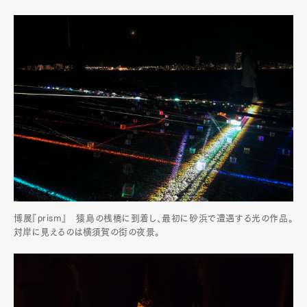
博展『prism』 猿島の桟橋に到着し、最初に砂浜で遭遇する光の作品。
対岸に見えるのは横須賀の街の夜景。