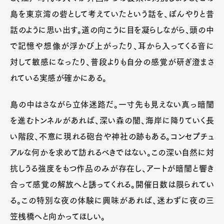
島を東京湾の砦として考えていたという話を、ぼんやりと昔
話のように思い出す。道の向こうに目を凝らしながら、頭の中
で記憶や想像が浮かび上がったり、耳から入ってくる音に
対して敏感になったり、普段よりも自分の感覚が研ぎ澄まさ
れている実感が確かにある。
島の中はさながら立体迷路だ。一寸先も見えない真っ暗闇
を進むトンネルがあれば、深い森の闇、海岸に降りていく長
い階段、不意に現れる砲台や神社の跡もある。コンセプチュ
アルな何かを求めて訪れるべきではない。この深い自然に対
抗しうる強度をもつ作品のみが存在し、アートが暗闇と響き
合って感覚の解放へと誘ってくれる。開催日数は限られてい
る。この特別な夜の体験に興味があれば、迷わずに夜の三
笠桟橋へと向かってほしい。