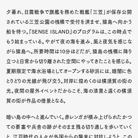
夕暮れ、日露戦争で旗艦を務めた戦艦「三笠」が保存公開
されている三笠公園の桟橋で受付を済ませ、猿島へ向かう
船を待つ。『SENSE ISLAND』のプログラムは、この時点で
もう始まっている。やがて夜の海を進み、風と夜気を感じな
がら猿島へ。所要時間は10分ほどだが、猿島の桟橋に降り
立つと日常から切り離された空間にやってきたことを感じる。
夏期限定で海水浴場としてオープンする砂浜には、暗闇に色
とりどりの光線が飛び交う。対岸に煌めくのは横須賀の街の
光。夜間の屋外イベントだからこそ、海の漆黒と遠くの横須
賀の街が作品の借景となる。
暗い島の中へと進んでいく。赤レンガが積み上げられたかつ
ての要塞や兵舎の跡がそのまま残る切り通しを歩いていく
と、江戸時代の人々が外国からの襲来に対抗しようと、この