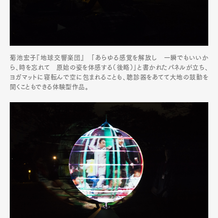
菊池宏子『地球交響楽団』 「あらゆる感覚を解放し 一瞬でもいいか
ら、時を忘れて 原始の姿を体感する（後略）」と書かれたパネルが立ち、
ヨガマットに寝転んで空に包まれることも、聴診器をあてて大地の鼓動を
聞くこともできる体験型作品。