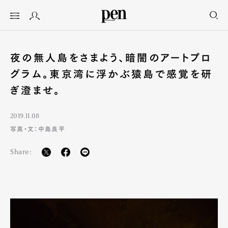
夜の無人島をさまよう、暗闇のアートプロ
グラム。東京湾に浮かぶ猿島で感覚を研
ぎ澄ませ。
2019.11.08
写真・文：中島良平
Share: