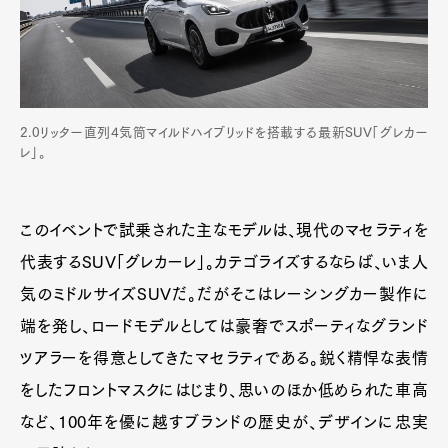
Pen Membership
Magazine
Official Columnist
About
Contact
2.0リッター直列4気筒マイルドハイブリッドを搭載する最新SUV「グレカー
Pen Meet
レ」。
Pen international
Pen tw
このイベントで試乗された主なモデルは、現代のマセラティを
代表するSUV「グレカーレ」。カテゴライズするならば、いま人
気のミドルサイズSUVだ。だがそこはレーシングカー製作に
端を発し、ロードモデルとしては豪奢でスポーティなグランド
ツアラーを得意としてきたマセラティである。鋭く精悍な表情
をしたフロントマスクにはじまり、思いのほか低められた車高
など、100年を優に越すブランドの歴史が、デザインに忠実