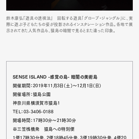
鈴木康弘『遊具の透視法』 回転する遊具「グローブ・ジャングル」に、実
際に遊ぶ子どもたちの姿が投影されるインスタレーション作品。各地で展
示されてきた人気作品も、猿島の暗闇で見るとまた違った印象。
SENSE ISLAND -感覚の島- 暗闇の美術島
開催期間：2019年11月3日（土）〜12月1日（日）
開催場所：猿島公園
神奈川県横須賀市猿島1
TEL：03-3406-0188
開場時間：17時30分〜21時30分
※三笠桟橋発 猿島への特別便
1便17時30分発、2便18時45分発、3便19時30分発、4便20