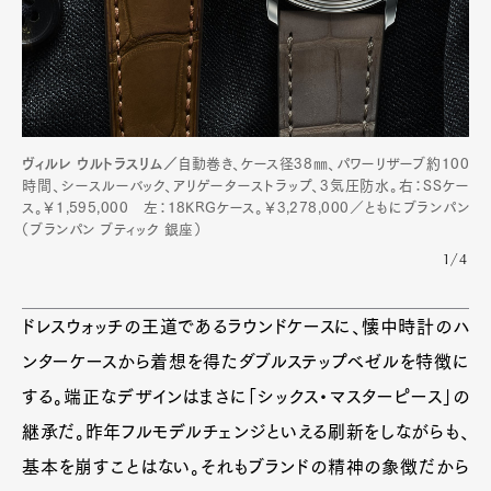
ヴィルレ ウルトラスリム／
自動巻き、ケース径38㎜、パワーリザーブ約100
時間、シースルーバック、アリゲーターストラップ、3気圧防水。右：SSケー
ス。￥1,595,000 左：18KRGケース。￥3,278,000／ともにブランパン
（ブランパン ブティック 銀座）
1/4
ドレスウォッチの王道であるラウンドケースに、懐中時計のハ
ンターケースから着想を得たダブルステップベゼルを特徴に
する。端正なデザインはまさに「シックス・マスターピース」の
継承だ。昨年フルモデルチェンジといえる刷新をしながらも、
基本を崩すことはない。それもブランドの精神の象徴だから