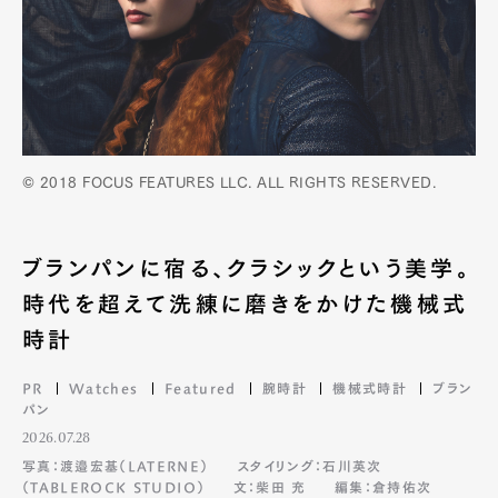
© 2018 FOCUS FEATURES LLC. ALL RIGHTS RESERVED.
ブランパンに宿る、クラシックという美学。
時代を超えて洗練に磨きをかけた機械式
時計
PR
Watches
Featured
腕時計
機械式時計
ブラン
パン
2026.07.28
写真：渡邉宏基（LATERNE）
スタイリング：石川英次
（TABLEROCK STUDIO）
文：柴田 充
編集：倉持佑次