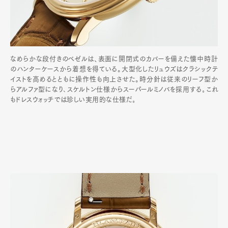
なめらかな段付きのベゼルは、表面に開閉式のカバーを備えた懐中時計
のハンターケースから着想を得ている。大型化したリュウズはクラシックテ
イストを高めるとともに操作性も向上させた。時分針は従来のリーフ型か
らアルファ型になり､スケルトン仕様からスーパールミノバを採用する｡これ
もドレスウォッチでは珍しい実用的な仕様だ｡