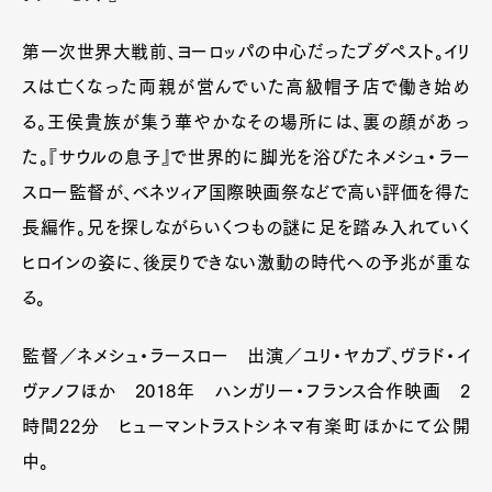
第一次世界大戦前、ヨーロッパの中心だったブダペスト。イリ
スは亡くなった両親が営んでいた高級帽子店で働き始め
る。王侯貴族が集う華やかなその場所には、裏の顔があっ
た。『サウルの息子』で世界的に脚光を浴びたネメシュ・ラー
スロー監督が、ベネツィア国際映画祭などで高い評価を得た
長編作。兄を探しながらいくつもの謎に足を踏み入れていく
ヒロインの姿に、後戻りできない激動の時代への予兆が重な
る。
監督／ネメシュ・ラースロー 出演／ユリ・ヤカブ、ヴラド・イ
ヴァノフほか 2018年 ハンガリー・フランス合作映画 2
時間22分 ヒューマントラストシネマ有楽町ほかにて公開
中。