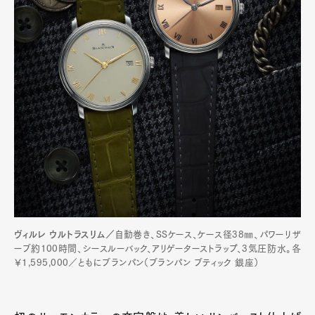
ヴィルレ ウルトラスリム／
自動巻き、SSケース、ケース径38㎜、パワーリザ
ーブ約100時間、シースルーバック、アリゲーターストラップ、3気圧防水。各
￥1,595,000／ともにブランパン（ブランパン ブティック 銀座）