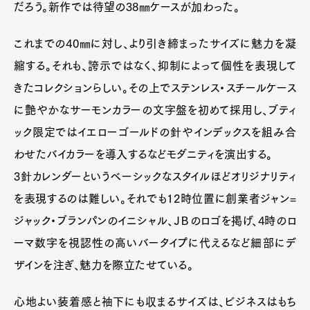
Art&Design
Watch
Fashion
だろう。新作では待望の38㎜ケースが加わった。
Gourmet
Cars
これまでの40㎜に対し、より引き締まったサイズに魅力を凝
Product
Culture
Lifestyle
縮する。それも、誇示ではなく、抑制によって個性を表現して
きたコレクションらしい。その上でステンレス・スチールケース
に艶やかなサーモンカラーの文字盤を初めて採用し、ブティ
Pen Membership
Magazine
Official Columnist
About
ック限定ではイエローゴールドの針やインデックスを組み合
Contact
わせたバイカラーを導入するなどモダニティを演出する。
3針カレンダーというベーシックなスタイルほどオリジナリティ
を表現するのは難しい。それでも12時位置に創業者ジャン=
Pen Meet
ジャック・ブランパンのイニシャル、ＪＢのロゴを掲げ、4時のロ
Pen international
Pen tw
ーマ数字を視認性の高いバータイプに代えるなど細部にデ
ザインを注ぎ、魅力を際立たせている。
心地よい装着感と袖下にも収まるサイズは、ビジネスはもち