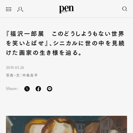
『福沢一郎展 このどうしようもない世界
を笑いとばせ』、シニカルに世の中を見続
けた画家の生き様を辿る。
2019.03.26
写真・文：中島良平
Share: