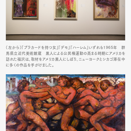
（左から）『プラカードを持つ女』『デモ』『ハーレム』いずれも1965年 群
馬県立近代美術館蔵 黒人による公民権運動の高まる時期にアメリカを
訪れた福沢は、取材をアメリカ黒人にしぼり、ニューヨークとシカゴ滞在中
に多くの作品を手がけました。
Art&Design
Watch
Fashion
Gourmet
Cars
Product
Culture
Lifestyle
Pen Membership
Magazine
Official Columnist
About
Contact