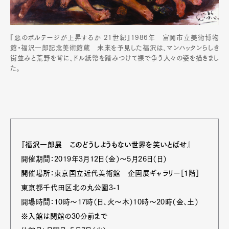
『悪のボルテージが上昇するか 21世紀』1986年 富岡市立美術博物
Pen Meet
館・福沢一郎記念美術館蔵 未来を予見した福沢は、マンハッタンらしき
街並みと荒野を背に、ドル紙幣を踏みつけて裸で争う人々の姿を描きまし
Pen international
Pen tw
た。
『福沢一郎展 このどうしようもない世界を笑いとばせ』
開催期間：2019年3月12日（金）〜5月26日（日）
開催場所：東京国立近代美術館 企画展ギャラリー［1階］
東京都千代田区北の丸公園3-1
開場時間：10時〜17時（日、火〜木）10時〜20時（金、土）
※入館は閉館の30分前まで