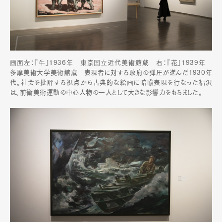
画面左：『牛』1936年 東京国立近代美術館蔵 右：『花』1939年
多摩美術大学美術館蔵 表現者に対する政府の弾圧が進んだ1930年
代。社会を批評する視点から古典的な絵画に暗喩表現を行なった福沢
は、前衛美術運動の中心人物の一人として大きな影響力をもちました。