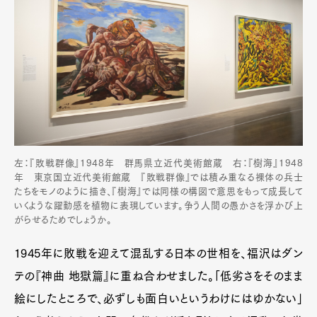
左：『敗戦群像』1948年 群馬県立近代美術館蔵 右：『樹海』1948
年 東京国立近代美術館蔵 『敗戦群像』では積み重なる裸体の兵士
たちをモノのように描き、『樹海』では同様の構図で意思をもって成長して
いくような躍動感を植物に表現しています。争う人間の愚かさを浮かび上
がらせるためでしょうか。
1945年に敗戦を迎えて混乱する日本の世相を、福沢はダン
テの『神曲 地獄篇』に重ね合わせました。「低劣さをそのまま
絵にしたところで、必ずしも面白いというわけにはゆかない」