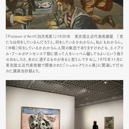
『Poisson d'Avril（四月馬鹿）』1930年 東京国立近代美術館蔵 「男
たちは何をしているんだろうと。何をしているかわからん。私にもわからん。
（中略）何をしているかわからん人間の集団でありますけれども、エイプリ
ル・フールがナンセンスで朝に限って人をいっぺん騙してもよいという偽り
のおもしろさ、あれに通ずるものがあると思うんですね」。1975年11月に
東京国立近代美術館で開催された『シュルレアリスム展』に関連して行わ
れた講演会抄録より。