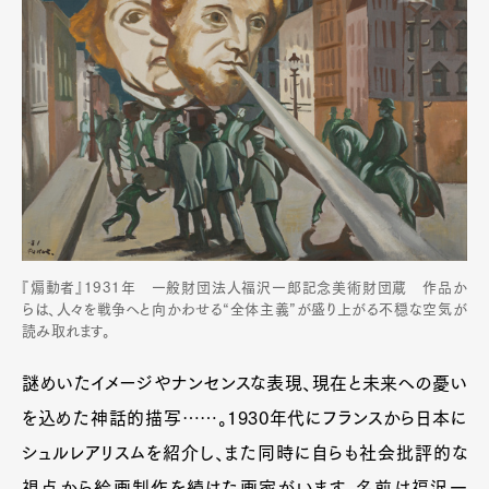
『煽動者』1931年 一般財団法人福沢一郎記念美術財団蔵 作品か
らは、人々を戦争へと向かわせる“全体主義”が盛り上がる不穏な空気が
読み取れます。
謎めいたイメージやナンセンスな表現、現在と未来への憂い
を込めた神話的描写……。1930年代にフランスから日本に
シュルレアリスムを紹介し、また同時に自らも社会批評的な
視点から絵画制作を続けた画家がいます。名前は福沢一