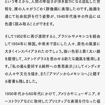
という考えから、人間の卑俗さが浮き彫りになる混乱した世
相を、裸の人々がうごめく群像画に表現したのです。絵画を
通じて社会批評を行う姿勢が、1940年代後半の作品には
色濃く読み取ることができます。
そして1952年に再び渡欧すると、ブラジルやメキシコを経由
して1954年に帰国。中南米で目にした人々、原色の風景に
大きくインスパイアされたのでしょう。強い色彩と黒く太い線
を駆使して、ステンドグラスを思わせる新たな画風を獲得しま
す。「私の最も愛好する純粋への意思表示」としてインディオ
の人々や文化を描き、また『アマゾンからメキシコへ』と題す
る著書も残しました。
1950年代から60年代にかけて、アメリカやニューギニア、オ
ーストラリアなどに取材したプリミティブな表現を行なった福