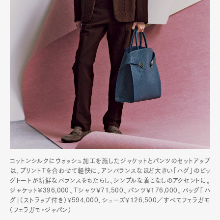
コットンシルクにウォッシュ加工を施したジャケットとパンツのセットアップ
は、プリントTを合わせて軽快に。アンバランスなほど大きい「ハグ」のビッ
グトートが新鮮なバランスをもたらし、シンプルな着こなしのアクセントに。
ジャケット¥396,000、Tシャツ¥71,500、パンツ¥176,000、バッグ「ハ
グ」（ストラップ付き）¥594,000、シューズ¥126,500／すべてフェラガモ
（フェラガモ・ジャパン）