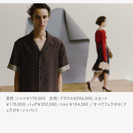
Art&Design
Watch
Fashion
Gourmet
Cars
Product
Culture
Lifestyle
男性：シャツ￥176,000 女性：ブラウス￥264,000、スカート
￥176,000、バッグ￥352,000、ベルト￥104,500 ／すべてフェラガモ（フ
ェラガモ・ジャパン）
Pen Membership
Magazine
Official Columnist
About