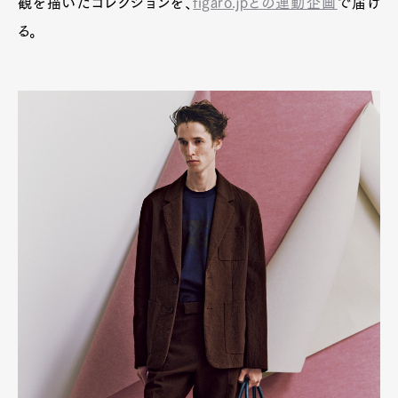
観を描いたコレクションを、
figaro.jpとの連動企画
で届け
Product
Culture
Lifestyle
る。
Pen Membership
Magazine
Official Columnist
About
Contact
Pen Meet
Pen international
Pen tw