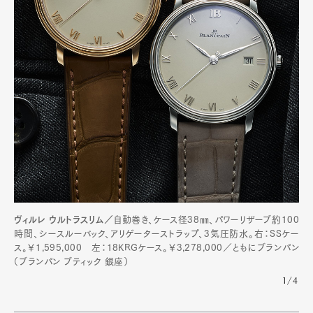
ヴィルレ ウルトラスリム／
自動巻き、ケース径38㎜、パワーリザーブ約100
時間、シースルーバック、アリゲーターストラップ、3気圧防水。右：SSケー
ス。￥1,595,000 左：18KRGケース。￥3,278,000／ともにブランパン
（ブランパン ブティック 銀座）
1/4