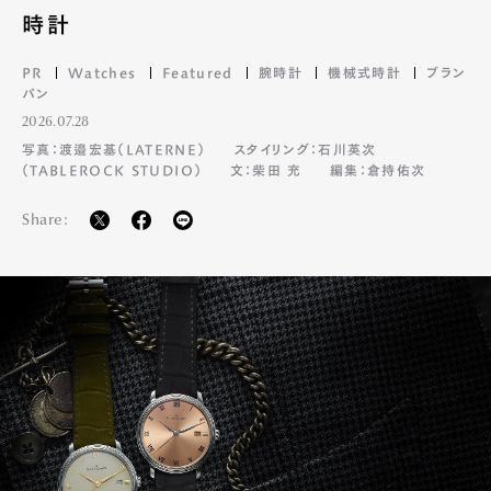
時計
PR
Watches
Featured
腕時計
機械式時計
ブラン
パン
2026.07.28
写真：渡邉宏基（LATERNE）
スタイリング：石川英次
（TABLEROCK STUDIO）
文：柴田 充
編集：倉持佑次
Share: