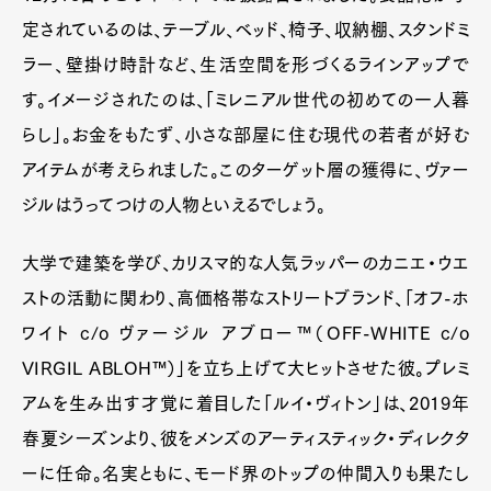
定されているのは、テーブル、ベッド、椅子、収納棚、スタンドミ
ラー、壁掛け時計など、生活空間を形づくるラインアップで
す。イメージされたのは、「ミレニアル世代の初めての一人暮
らし」。お金をもたず、小さな部屋に住む現代の若者が好む
アイテムが考えられました。このターゲット層の獲得に、ヴァー
ジルはうってつけの人物といえるでしょう。
大学で建築を学び、カリスマ的な人気ラッパーのカニエ・ウエ
ストの活動に関わり、高価格帯なストリートブランド、「オフ-ホ
ワイト c/o ヴァージル アブロー™（OFF-WHITE c/o
VIRGIL ABLOH™）」を立ち上げて大ヒットさせた彼。プレミ
アムを生み出す才覚に着目した「ルイ・ヴィトン」は、2019年
春夏シーズンより、彼をメンズのアーティスティック・ディレクタ
ーに任命。名実ともに、モード界のトップの仲間入りも果たし