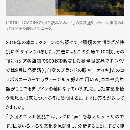
「“STILL LOADING”（まだ読み込み中）」の言葉通り、パソコン画面のよ
うなピクセル表現がユニーク。
2019年の本コレクションに先駆けて、4種類の大判ラグが特
別にデザインされました。抽選によりこの会場で100枚、その
後にイケア各店舗で900枚を販売した数量限定品です（パリ
では9月に発売済）。自身のブランドの服や、「ナイキ」とのコ
ラボスニーカーでもヴァージルが好んで用いる、ロゴや英単
語がここでもデザインの軸になっています。こうした言葉を使
う発想の根底について彼に質問すると、すぐに答えが返って
きました。
「今回のコラボ製品では、ラグに“声” を与えたかったので
す。私はいろいろな文化を見聞きし、分析することにすごく興