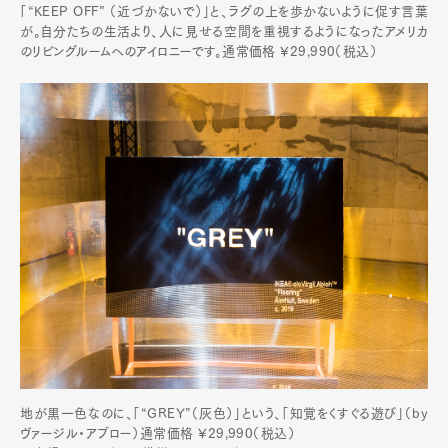
「“KEEP OFF” （近づかないで）」と、ラグの上を歩かないように促す言葉
が。自分たちの生活より、人に見せる空間を重視するようになったアメリカ
のリビングルームへのアイロニーです。通常価格 ¥29,990（税込）
地が黒一色なのに、「“GREY”（灰色）」という、「知覚をくすぐる遊び」（by
ヴァージル・アブロー）通常価格 ¥29,990（税込）