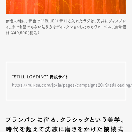
Official Columnist
About
Contact
赤色の地に、青色で「“BLUE”（青）」と入れたラグは、天井にディスプレ
イ。床でも壁でもない貼り方をディレクションしたのもヴァージル。通常価
格 ¥49,990（税込）
Pen Meet
Pen international
Pen tw
“STILL LOADING” 特設サイト
https://m.ikea.com/jp/ja/pages/campaigns2019/stillloading
ブランパンに宿る、クラシックという美学。
時代を超えて洗練に磨きをかけた機械式