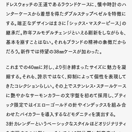
ドレスウォッチの王道であるラウンドケースに、懐中時計のハ
ンターケースから着想を得たダブルステップベゼルを特徴に
する。端正なデザインはまさに「シックス・マスターピース」の
継承だ。昨年フルモデルチェンジといえる刷新をしながらも、
基本を崩すことはない。それもブランドの精神の象徴だから
だろう。新作では待望の38㎜ケースが加わった。
これまでの40㎜に対し、より引き締まったサイズに魅力を凝
縮する。それも、誇示ではなく、抑制によって個性を表現して
きたコレクションらしい。その上でステンレス・スチールケース
に艶やかなサーモンカラーの文字盤を初めて採用し、ブティ
ック限定ではイエローゴールドの針やインデックスを組み合
わせたバイカラーを導入するなどモダニティを演出する。
3針カレンダーというベーシックなスタイルほどオリジナリティ