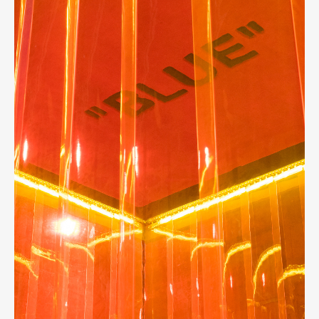
Art&Design
Watch
Fashion
Gourmet
Cars
Product
Culture
Lifestyle
Pen Membership
Magazine