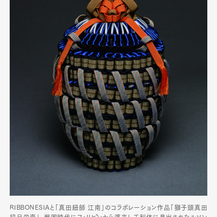
RIBBONESIAと「真田紐師 江南」のコラボレーション作品「獅子頭真田