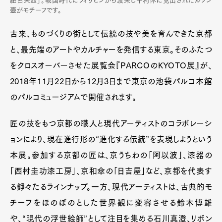
紐呂栄壺」。戦国時代にフィリピンから渡来し千利休に見出されたルソン
壺がモチーフです。
古来、ものづくりの街として伝統の技や美を育んできた京都
と、最先端のアートやカルチャーを発信する東京。そのふたつ
をクロスオーバーさせた展覧会『PARCOのKYOTO展』が、
2018年11月22日から12月3日まで東京の池袋パルコ本館
のパルコミュージアムで開催されます。
匠の技をもつ京都の職人と現代アーティストのコラボレーシ
ョンにより、現在進行形の“進化する伝統”を表現しようという
本展。参加する京都の匠は、京うちわの「阿以波」、漆器の
「西村圭功漆工房」、京和傘の「日吉屋」など、京都を代表す
る錚々たるラインナップ。一方、現代アーティストは、古典的モ
チーフをほのぼのとした世界観に変容させる鈴木博雄
や、“現代の浮世絵師”として注目を集める石川真澄、リボン