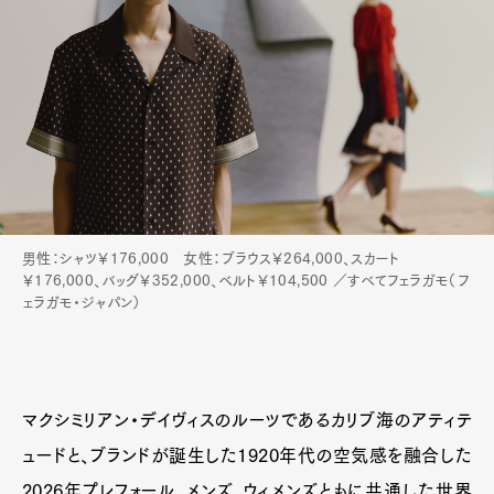
Gourmet
Cars
Product
Culture
Lifestyle
Pen Membership
Magazine
Official Columnist
About
Contact
男性：シャツ￥176,000 女性：ブラウス￥264,000、スカート
￥176,000、バッグ￥352,000、ベルト￥104,500 ／すべてフェラガモ（フ
ェラガモ・ジャパン）
Pen Meet
Pen international
Pen tw
マクシミリアン・デイヴィスのルーツであるカリブ海のアティテ
ュードと、ブランドが誕生した1920年代の空気感を融合した
2026年プレフォール。メンズ、ウィメンズともに共通した世界