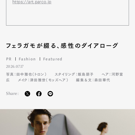
https://art.parco.jp
フェラガモが綴る、感性のダイアローグ
PR
Fashion
Featured
2026.07.17
写真：田中雅也（トロン）
スタイリング：飯島朋子
ヘア：河野富
広
メイク：津田雅世（モッズヘア）
編集＆文：森田華代
Share:
Art&Design
Watch
Fashion