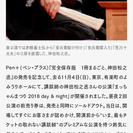
昼公演では赤穂義士伝から「安兵衛駆け付け」「安兵衛婿入り」「荒川十
太夫」の三席を披露した、神田松之丞。
Pen＋（ペン・プラス）『完全保存版 1冊まるごと、神田松之
丞』の発売を記念して、去る11月４日（日）、東京、有楽町のよ
みうりホールにて、講談師の神田松之丞さんの公演「まっち
ゃんまつり 2018 day & night」が開催されました。昼夜２回
公演の前売り券は、発売と同時にソールドアウト。当日は、開
場してすぐにお客さまが詰めかけ、開演前から“いま、最もチ
ケットの取れない講談師”のプレミアムな公演を待つ熱気に