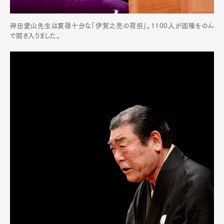
神田愛山先生は貫禄十分な「伊賀之亮の荷担」。1100人が固唾をのん
で聞き入りました。