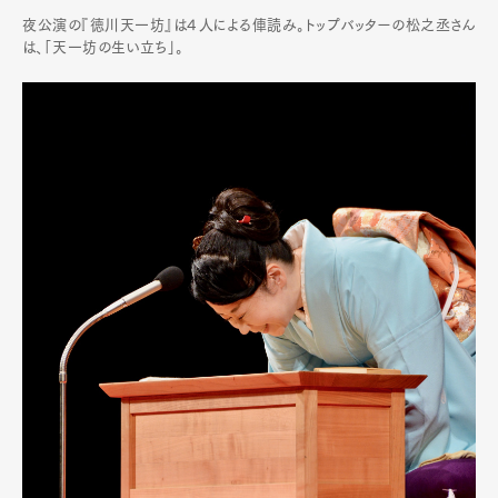
夜公演の『徳川天一坊』は４人による俥読み。トップバッターの松之丞さん
は、「天一坊の生い立ち」。