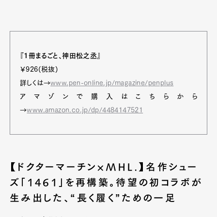
Art&Design
Watch
Fashion
Gourmet
Cars
Product
Culture
Lifestyle
『1冊まるごと、神田松之丞』
￥926(税抜)
Pen Membership
Magazine
詳しくは→
www.pen-online.jp/magazine/penplus
Official Columnist
About
アマゾンで購入はこちらから
Contact
→
www.amazon.co.jp/dp/4484147521
Pen Meet
Pen international
Pen tw
【ドクターマーチン×MHL.】名作シュー
ズ「1461」を再構築。待望の初コラボが
生み出した、“長く履く”ための一足