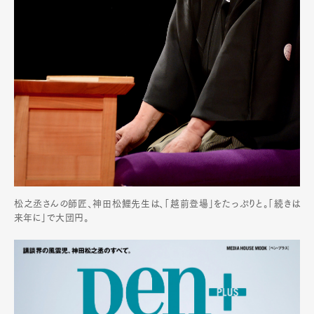
松之丞さんの師匠、神田松鯉先生は、「越前登場」をたっぷりと。「続きは
来年に」で大団円。