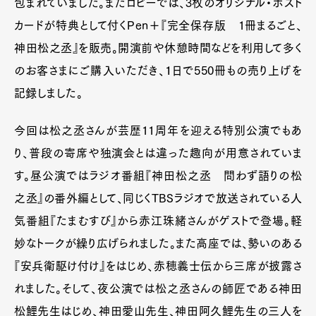
包まれていました。またロビーでは、3枚のオリジナル・ポスト
カードが特典として付くPen＋『完全保存版 1冊まるごと、
神田松之丞』を販売。開演前や休憩時間などを利用して多く
のお客さまにご購入いただき、１日で550冊もの売り上げを
記録しました。
今回は松之丞さんが芸歴11周年を迎える特別公演でもあ
り、普段の寄席や独演会とは違った趣向が用意されていま
す。昼公演ではラジオ番組『神田松之丞 問わず語りの松
之丞』の番外編として、同じくTBSラジオで放送されている人
気番組『たまむすび』から赤江珠緒さんがゲストで登場。軽
妙なトークが繰り広げられました。また高座では、勢いのある
『安兵衛駆け付け』をはじめ、赤穂義士伝から三席が披露さ
れました。そして、夜公演では松之丞さんの師匠である神田
松鯉先生はじめ、神田愛山先生、神田阿久鯉先生の三人を