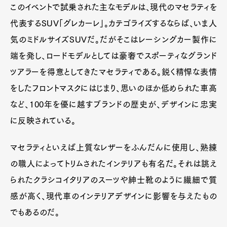
このイベントで試乗された主なモデルは、現代のマセラティを
Product
Culture
Lifestyle
代表するSUV「グレカーレ」。カテゴライズするならば、いま人
気のミドルサイズSUVだ。だがそこはレーシングカー製作に
端を発し、ロードモデルとしては豪奢でスポーティなグランド
Pen Membership
Magazine
Official Columnist
About
ツアラーを得意としてきたマセラティである。鋭く精悍な表情
Contact
をしたフロントマスクにはじまり、思いのほか低められた車高
など、100年を優に越すブランドの歴史が、デザインに忠実
に反映されている。
Pen Meet
マセラティといえば上質なレザーをふんだんに使用し、熟練
Pen international
Pen tw
の職人によってトリムされたインテリアも有名だ。それは誂え
られたクラシコイタリアのスーツや紳士靴のように繊細で質
感が高く、現代車のインテリアデザインに影響を与えたもの
でもあるのだ。