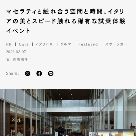
マセラティと触れ合う空間と時間、イタリ
アの美とスピード触れる稀有な試乗体験
イベント
PR
Cars
イタリア車
クルマ
Featured
スポーツカー
2026.08.07
文：吉田拓生
Share: