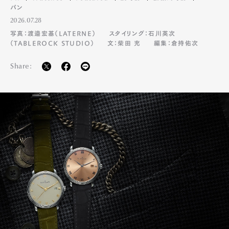
パン
2026.07.28
写真：渡邉宏基（LATERNE）
スタイリング：石川英次
（TABLEROCK STUDIO）
文：柴田 充
編集：倉持佑次
Share: