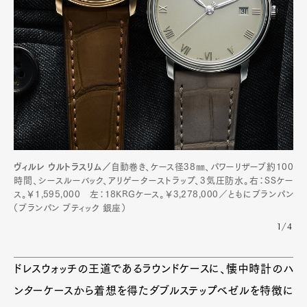
ヴィルレ ウルトラスリム／
自動巻き、ケース径38㎜、パワーリザーブ約100
時間、シースルーバック、アリゲーターストラップ、3気圧防水。右：SSケー
ス。￥1,595,000 左：18KRGケース。￥3,278,000／ともにブランパン
（ブランパン ブティック 銀座）
1/4
ドレスウォッチの王道であるラウンドケースに、懐中時計のハ
ンターケースから着想を得たダブルステップベゼルを特徴に