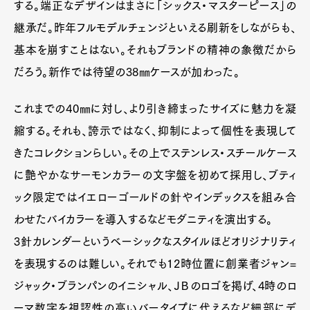
する。端正なデザインはまさに「シックス・マスターピース」の
継承だ。昨年フルモデルチェンジといえる刷新をしながらも、
基本を崩すことはない。それもブランドの精神の象徴だから
だろう。新作では待望の38㎜ケースが加わった。
これまでの40㎜に対し、より引き締まったサイズに魅力を凝
縮する。それも、誇示ではなく、抑制によって個性を表現して
きたコレクションらしい。その上でステンレス・スチールケース
に艶やかなサーモンカラーの文字盤を初めて採用し、ブティ
Art&Design
Watch
Fashion
ック限定ではイエローゴールドの針やインデックスを組み合
Gourmet
Cars
わせたバイカラーを導入するなどモダニティを演出する。
Product
Culture
Lifestyle
3針カレンダーというベーシックなスタイルほどオリジナリティ
を表現するのは難しい。それでも12時位置に創業者ジャン=
ジャック・ブランパンのイニシャル、ＪＢのロゴを掲げ、4時のロ
Pen Membership
Magazine
ーマ数字を視認性の高いバータイプに代えるなど細部にデ