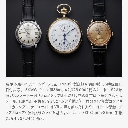
展示予定のヘリテージピース。左：1964年製自動巻き腕時計。3時位置に
日付表示。18KWG、ケース径36㎜。￥2,025,000（税込） 中：1928年
製パルスメーター付きクロノグラフ懐中時計。赤の数字は心拍数を示すス
ケール。18KYG、手巻き。￥2,927,664（税込） 右：1947年製コンプリ
ートカレンダー。ケースサイドは3列の溝を刻んだトリプル・ゴドロン装飾。テ
ィアドロップ（涙滴）形のラグも魅力。ケースは18KPG、直径35㎜。手巻
き。￥4,327,344（税込）