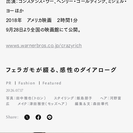
出演：コンスタンス・ウー、ヘンリー・ゴールディング、ミシェル・
ヨーほか
2018年 アメリカ映画 ２時間１分
9月28日より全国の映画館にて公開。
wwws.warnerbros.co.jp/crazyrich
フェラガモが綴る、感性のダイアローグ
PR
Fashion
Featured
2026.07.17
写真：田中雅也（トロン）
スタイリング：飯島朋子
ヘア：河野富
広
メイク：津田雅世（モッズヘア）
編集＆文：森田華代
Share: