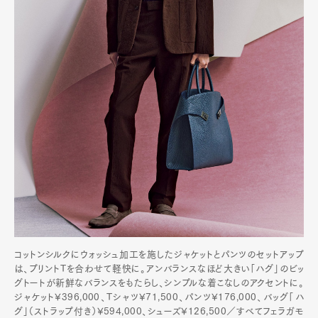
コットンシルクにウォッシュ加工を施したジャケットとパンツのセットアップ
は、プリントTを合わせて軽快に。アンバランスなほど大きい「ハグ」のビッ
グトートが新鮮なバランスをもたらし、シンプルな着こなしのアクセントに。
ジャケット¥396,000、Tシャツ¥71,500、パンツ¥176,000、バッグ「ハ
グ」（ストラップ付き）¥594,000、シューズ¥126,500／すべてフェラガモ