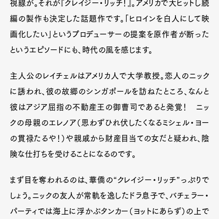
視線が。それが『クレイジー・リッチ！』。アメリカで大ヒットし続
編の製作も決定した話題作です。「ヒロインを白人にして映
画化したい」というプロデューサーの提案を原作者が断った
というエピソードにも、時代の風を感じます。
主人公のレイチェルはアメリカ人で大学教授。恋人のニック
に誘われ、彼の故郷のシンガポールを訪ねたところ、なんと
彼はアジア屈指の不動産王の御曹司であると発覚！ ニッ
クの母親のエレノア（思わずひれ伏したくなるミシェル・ヨー
の貫禄たるや！）や親戚から財産目当ての女だと疑われ、陰
険な仕打ちを受けることになるのです。
まず目を奪われるのは、華僑の“クレイジー・リッチ”っぷりで
しょう。ニックの友人が常軌を逸したドラ息子で、バチェラー・
パーティでは海上に浮かぶタンカー（ヨットにあらず）の上で