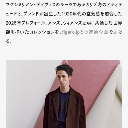
Art&Design
Watch
Fashion
マクシミリアン・デイヴィスのルーツであるカリブ海のアティテ
Gourmet
Cars
ュードと、ブランドが誕生した1920年代の空気感を融合した
Product
Culture
Lifestyle
2026年プレフォール。メンズ、ウィメンズともに共通した世界
観を描いたコレクションを、
figaro.jpとの連動企画
で届け
る。
Pen Membership
Magazine
Official Columnist
About
Contact
Pen Meet
Pen international
Pen tw