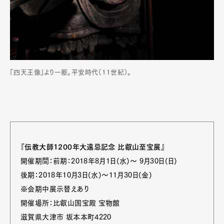
『四天王像』より一躯。平安時代（11世紀）。
『伝教大師1200年大遠忌記念 比叡山至宝展』
開催期間：前期：2018年8月1日(水)～ 9月30日(日)
後期：2018年10月3日(水)～11月30日(金)
※会期中展示替えあり
開催場所：比叡山国宝殿 宝物館
滋賀県大津市 坂本本町4220