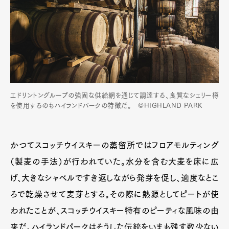
エドリントングループの強固な供給網を通じて調達する、良質なシェリー樽
を使用するのもハイランドパークの特徴だ。 ©HIGHLAND PARK
かつてスコッチウイスキーの蒸留所ではフロアモルティング
（製麦の手法）が行われていた。水分を含む大麦を床に広
げ、大きなシャベルですき返しながら発芽を促し、適度なとこ
ろで乾燥させて麦芽とする。その際に熱源としてピートが使
われたことが、スコッチウイスキー特有のピーティな風味の由
来だ。ハイランドパークはそうした伝統をいまも残す数少ない