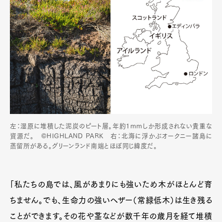
Contact
Pen Meet
Pen international
Pen tw
左：湿原に堆積した泥炭のピート層。年約1mmしか形成されない貴重な
資源だ。 ©HIGHLAND PARK 右：北海に浮かぶオークニー諸島に
蒸留所がある。グリーンランド南端とほぼ同じ緯度だ。
「私たちの島では、風があまりにも強いため木がほとんど育
ちません。でも、生命力の強いヘザー（常緑低木）は生き残る
ことができます。その花や茎などが数千年の歳月を経て堆積