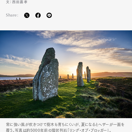
文：西田嘉孝
Share:
常に強い風が吹きつけて樹木も育ちにくいが、夏になるとヘザーが一面を
覆う。写真は約5000年前の環状列石「リング・オブ・ブロッガー」。