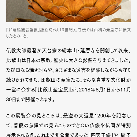
『如意輪観音坐像』鎌倉時代（13世紀）。寺伝では山科の元慶寺に伝来
したとのこと。
伝教大師最澄が天台宗の総本山・延暦寺を開創して以来、
比叡山は日本の宗教、歴史に大きな影響を与えてきました。
たび重なる焼き討ちや、さまざまな災害を経験しながらも守り
続けられてきた、比叡山の至宝たち。そんな貴重な文化財が
一堂に会する『比叡山至宝展』が、2018年8月1日から11月
30日まで開催されます。
この展覧会の見どころは、最澄の大遠忌1200年を記念し
て、普段の参拝では見ることのできない仏像や仏画が特別
展示される点。これまで非公開であった「四天王像」や、厨子