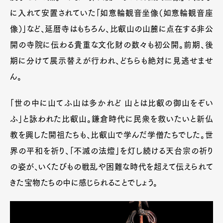
に入れて安置されていた「如意輪観音坐像（如意輪観音座
像）」など、延暦寺はもちろん、比叡山の山麓に点在する非公
開の寺院に伝わる貴重な文化財の数々も初公開。前期、後
期に分けて展示替えが行われ、どちらも絶対に見逃せませ
ん。
「世の中に山てふ山は多かれど 山とは比叡の御山をぞい
ふ」と詠われた比叡山。鎌倉時代に民衆を救いたいと新仏
教を興した開祖たちも、比叡山で学んだ学僧たちでした。世
界の平和を祈り、「不滅の法燈」を灯し続ける天台宗の祈り
の姿が、いくたびもの戦乱や困難な時代を超えて伝えられて
きた宝物たちの中に感じられることでしょう。