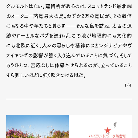
グルモルトはない。蒸留所があるのは、スコットランド最北端
のオークニー諸島最大の島。わずか2万の島民が、その数倍
にもなる牛や羊たちと暮らす──そんな島を訪ね、太古の遺
跡やローカルなパブを巡れば、この地が地理的にも文化的
にも北欧に近く、人々の暮らしや精神にスカンジナビアやヴ
ァイキングの影響が強く入り込んでいることに気づく。そして
もうひとつ、否応なしに体感させられるのが、立っていること
すら難しいほどに強く吹きつける風だ。
Art&Design
Watch
Fashion
1/4
Gourmet
Cars
Product
Culture
Lifestyle
Pen Membership
Magazine
Official Columnist
About