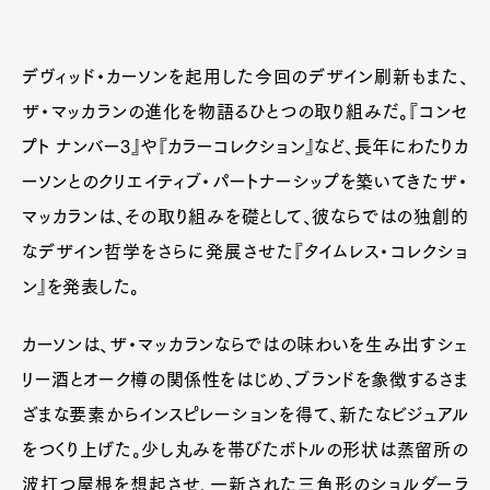
Contact
デヴィッド・カーソンを起用した今回のデザイン刷新もまた、
ザ・マッカランの進化を物語るひとつの取り組みだ。『コンセ
Pen Meet
プト ナンバー3』や『カラーコレクション』など、長年にわたりカ
Pen international
Pen tw
ーソンとのクリエイティブ・パートナーシップを築いてきたザ・
マッカランは、その取り組みを礎として、彼ならではの独創的
なデザイン哲学をさらに発展させた『タイムレス・コレクショ
ン』を発表した。
カーソンは、ザ・マッカランならではの味わいを生み出すシェ
リー酒とオーク樽の関係性をはじめ、ブランドを象徴するさま
ざまな要素からインスピレーションを得て、新たなビジュアル
をつくり上げた。少し丸みを帯びたボトルの形状は蒸留所の
波打つ屋根を想起させ、一新された三角形のショルダーラ