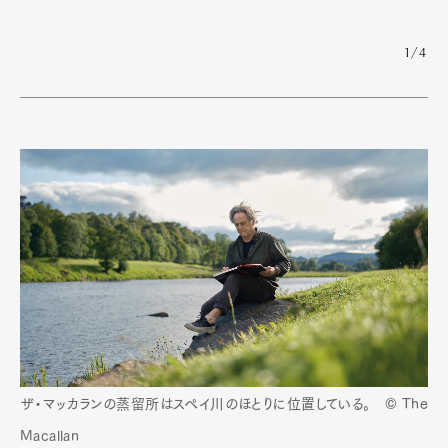
1/4
Art&Design
Watch
Fashion
Gourmet
Cars
Product
Culture
Lifestyle
ザ・マッカランの蒸留所はスペイ川のほとりに位置している。 © The
Pen Membership
Magazine
Macallan
Official Columnist
About