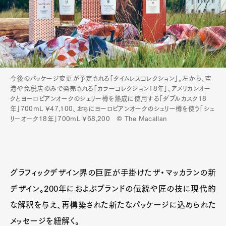
今後のパッケージ変更が予定される「タイムレスコレクション」。左から、空
港や免税店のみで発売される「カラーコレクション18年」、アメリカンオー
クとヨーロピアンオークのシェリー樽を熟成に使用する「ダブルカスク18
年」700mL ¥47,100、おもにヨーロピアンオークのシェリー樽を使う「シェ
リーオーク18年」700mL ¥68,200 © The Macallan
グラフィックデザイン界の巨匠が手掛けたザ・マッカランの新
デザイン。200年におよぶブランドの伝統や匠の技に現代的
な解釈を与え、再構築された新たなパッケージに込められた
メッセージを紐解く。