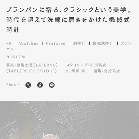
ブランパンに宿る、クラシックという美学。
時代を超えて洗練に磨きをかけた機械式
時計
PR
Watches
Featured
腕時計
機械式時計
ブラン
パン
2026.07.28
写真：渡邉宏基（LATERNE）
スタイリング：石川英次
（TABLEROCK STUDIO）
文：柴田 充
編集：倉持佑次
Share: