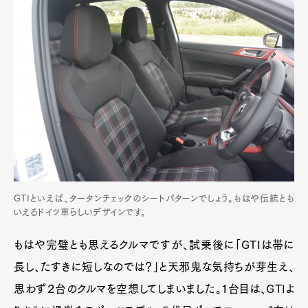
Art&Design
Watch
Fashion
Gourmet
Cars
Product
Culture
Lifestyle
GTIといえば、タータンチェックのシートパターンでしょう。もはや伝統とも
いえるドイツ車らしいデザインです。
Pen Membership
Magazine
Official Columnist
About
Contact
もはや完璧とも思えるクルマですが、試乗後に「GTIは帯に
長し、たすきに短しなのでは？」と天邪鬼な気持ちが芽生え、
思わず２台のクルマを空想してしまいました。１台目は、GTIよ