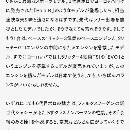
りさらに過激なスポーツモデル。５代目ポロでヨーロッパ向け
Pen Meet
に発売された「Polo Ｒ」のようなモデルが登場したら、相当
Pen international
Pen tw
痛快な乗り味と速さになるはずです。先代はラリー出場を前
提としたモデルでしたが、そうでなくても売れそうです。そして
もう１台は、ベースの1リッター3気筒のベースエンジンと、2リ
ッターGTIエンジンの中間にあたるエンジンを搭載したモデ
ル。すでにヨーロッパでは1.5リッター4気筒TSIの「EVO」と
いうエンジンを搭載するモデルが販売されていますが、この
エンジンを積んだモデルは日本で使うとしても、いちばんバラ
ンスがいいかもしれません。
いずれにしても6代目ポロの魅力は、フォルクスワーゲンの新
世代シャシーがもたらすクラスナンバーワンの性能。その「余
裕のある懐」を体感すると、空想はどんどん広がっていくので