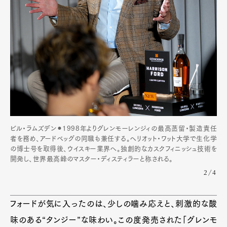
Pen Meet
Pen international
Pen tw
ビル・ラムズデン⚫︎1998年よりグレンモーレンジィの最高蒸留・製造責任
者を務め、アードベッグの同職も兼任する。ヘリオット・ワット大学で生化学
の博士号を取得後、ウイスキー業界へ。独創的なカスクフィニッシュ技術を
開発し、世界最高峰のマスター・ディスティラーと称される。
2/4
フォードが気に入ったのは、少しの噛み応えと、刺激的な酸
味のある“タンジー”な味わい。この度発売された「グレンモ