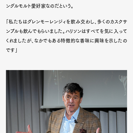
ングルモルト愛好家なのだという。
「私たちはグレンモーレンジィを飲み交わし、多くのカスクサ
ンプルも飲んでもらいました。ハリソンはすべてを気に入って
くれましたが、なかでもある特徴的な香味に興味を示したの
です」
Art&Design
Watch
Fashion
Gourmet
Cars
Product
Culture
Lifestyle
Pen Membership
Magazine
Official Columnist
About
Contact