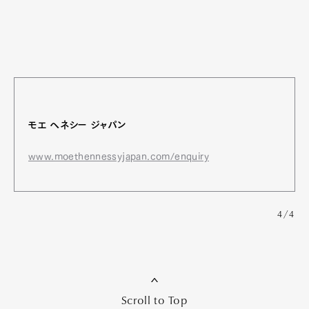
モエ ヘネシー ジャパン
www.moethennessyjapan.com/enquiry
4/4
Scroll to Top