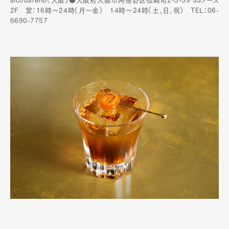
alcobareno（大阪）●大阪府大阪市阿倍野区松崎町2-3-59 SSノース
2F 営：16時～24時（月〜金） 14時〜24時（土、日、祝） TEL：06-
6690-7757