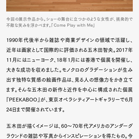
今回の展示作品から。ショーの舞台に立つかのような女性が、挑発的で
不敵な笑みを浮かべます。『Come Play with Me』
1990年代後半から雑誌や商業デザインの領域で活躍し、
近年は画家として国際的に評価される五木田智央。2017年
11月にはニューヨーク、18年1月には香港で個展を開催し、
大きな成功を収めました。モノクロのグラデーションが生み
出す独特な質感の絵画作品は、見る人の想像力をかき立て
ます。そんな五木田の新作と近作を中心に構成された個展
『PEEKABOO』が、東京オペラシティアートギャラリーで6月
24日まで開催されています。
五木田が描くイメージは、60～70年代アメリカのアンダーグ
ラウンドの雑誌や写真からインスピレーションを得たもの。今