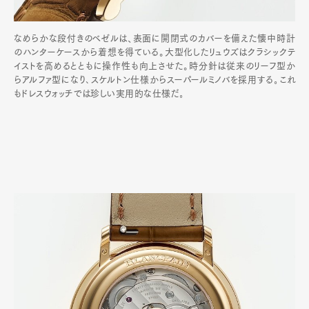
なめらかな段付きのベゼルは、表面に開閉式のカバーを備えた懐中時計
のハンターケースから着想を得ている。大型化したリュウズはクラシックテ
イストを高めるとともに操作性も向上させた。時分針は従来のリーフ型か
らアルファ型になり､スケルトン仕様からスーパールミノバを採用する｡これ
もドレスウォッチでは珍しい実用的な仕様だ｡