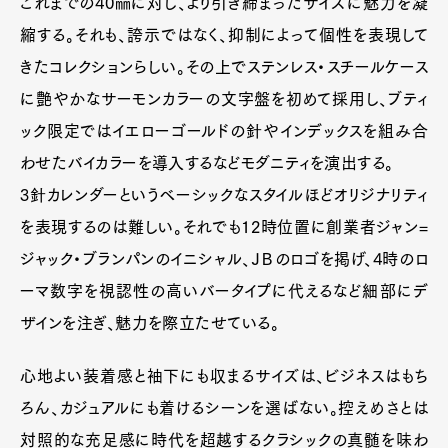
これまでの40㎜に対し、より引き締まったサイズに魅力を凝
縮する。それも、誇示ではなく、抑制によって個性を表現して
Pen Meet
きたコレクションらしい。その上でステンレス・スチールケース
Pen international
Pen tw
に艶やかなサーモンカラーの文字盤を初めて採用し、ブティ
ック限定ではイエローゴールドの針やインデックスを組み合
わせたバイカラーを導入するなどモダニティを演出する。
3針カレンダーというベーシックなスタイルほどオリジナリティ
を表現するのは難しい。それでも12時位置に創業者ジャン=
ジャック・ブランパンのイニシャル、ＪＢのロゴを掲げ、4時のロ
ーマ数字を視認性の高いバータイプに代えるなど細部にデ
ザインを注ぎ、魅力を際立たせている。
心地よい装着感と袖下にも収まるサイズは、ビジネスはもち
ろん、カジュアルにも着けるシーンを選ばない。控えめさとは
対照的な充足感に時代を超越するクラシックの真髄を味わ