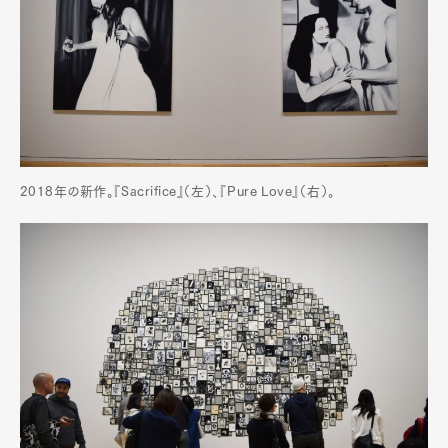
2018年の新作。『Sacrifice』（左）、『Pure Love』（右）。