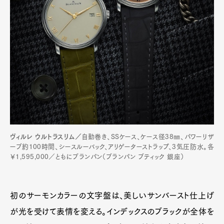
ヴィルレ ウルトラスリム／
自動巻き、SSケース、ケース径38㎜、パワーリザ
ーブ約100時間、シースルーバック、アリゲーターストラップ、3気圧防水。各
￥1,595,000／ともにブランパン（ブランパン ブティック 銀座）
初のサーモンカラーの文字盤は、美しいサンバースト仕上げ
が光を受けて表情を変える。インデックスのブラックが全体を