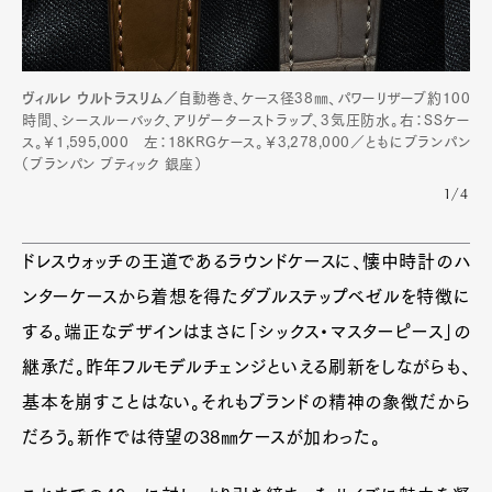
ヴィルレ ウルトラスリム／
自動巻き、ケース径38㎜、パワーリザーブ約100
時間、シースルーバック、アリゲーターストラップ、3気圧防水。右：SSケー
ス。￥1,595,000 左：18KRGケース。￥3,278,000／ともにブランパン
（ブランパン ブティック 銀座）
1/4
Art&Design
Watch
Fashion
Gourmet
Cars
ドレスウォッチの王道であるラウンドケースに、懐中時計のハ
Product
Culture
Lifestyle
ンターケースから着想を得たダブルステップベゼルを特徴に
する。端正なデザインはまさに「シックス・マスターピース」の
継承だ。昨年フルモデルチェンジといえる刷新をしながらも、
Pen Membership
Magazine
基本を崩すことはない。それもブランドの精神の象徴だから
Official Columnist
About
だろう。新作では待望の38㎜ケースが加わった。
Contact