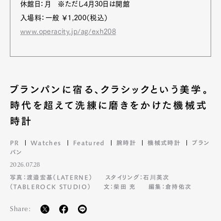
休館日：月 ※ただし4月30日は開館
入場料：一般 ￥1,200（税込）
www.operacity.jp/ag/exh208
ブランパンに宿る、クラシックという美学。
時代を超えて洗練に磨きをかけた機械式
時計
PR
Watches
Featured
腕時計
機械式時計
ブラン
パン
2026.07.28
写真：渡邉宏基（LATERNE）
スタイリング：石川英次
（TABLEROCK STUDIO）
文：柴田 充
編集：倉持佑次
Share: