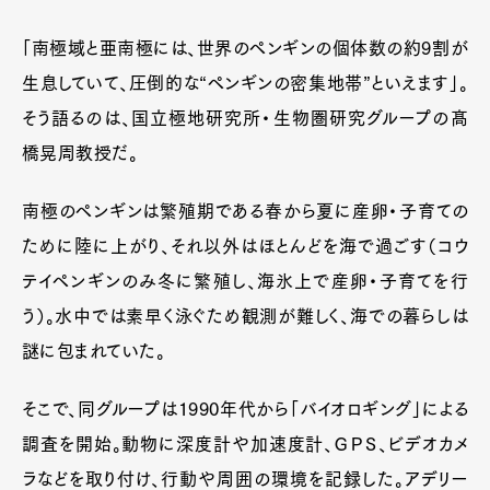
「南極域と亜南極には、世界のペンギンの個体数の約9割が
生息していて、圧倒的な“ペンギンの密集地帯”といえます」。
そう語るのは、国立極地研究所・生物圏研究グループの髙
橋晃周教授だ。
南極のペンギンは繁殖期である春から夏に産卵・子育ての
ために陸に上がり、それ以外はほとんどを海で過ごす（コウ
テイペンギンのみ冬に繁殖し、海氷上で産卵・子育てを行
う）。水中では素早く泳ぐため観測が難しく、海での暮らしは
謎に包まれていた。
そこで、同グループは1990年代から「バイオロギング」による
調査を開始。動物に深度計や加速度計、ＧＰＳ、ビデオカメ
ラなどを取り付け、行動や周囲の環境を記録した。アデリー