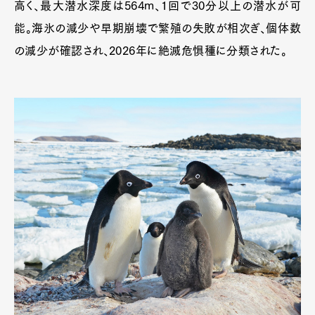
高く、最大潜水深度は564m、1回で30分以上の潜水が可
能。海氷の減少や早期崩壊で繁殖の失敗が相次ぎ、個体数
の減少が確認され、2026年に絶滅危惧種に分類された。