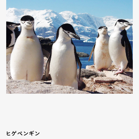
Pen Meet
Pen international
Pen tw
ヒゲペンギン