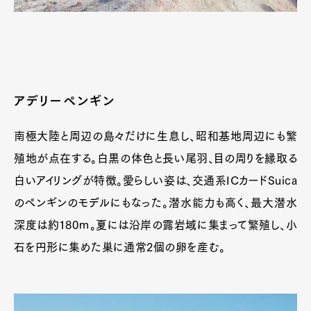
アデリーペンギン
南極大陸と周辺の島々だけに生息し、昭和基地周辺にも繁
Art&Design
Watch
Fashion
Gourmet
Cars
殖地が点在する。白黒の体色と長い尾羽、目の周りを縁取る
白いアイリングが特徴。愛らしい姿は、交通系ICカードSuica
Product
Culture
Lifestyle
のペンギンのモデルにもなった。潜水能力も高く、最大潜水
深度は約180ｍ。夏には沿岸の露岩域に集まって繁殖し、小
石を円形に集めた巣に通常2個の卵を産む。
Pen Membership
Magazine
Official Columnist
About
Contact