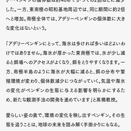
リーペンギンの個体数は約40年でかつての2割ほどに減少
した。一方、東南極の昭和基地周辺では、同じ期間に約2倍
へと増加。南極全体では、アデリーペンギンの個体数に大き
な変化はないという。
「アデリーペンギンにとって、海氷は多ければ多いほどよいわ
けではありません。海氷が厚かった東南極では、氷が少し減
ると餌場へのアクセスがよくなり、餌をとりやすくなります。一
方、南極半島のように海氷が大幅に減ると、餌の分布や繁
殖環境が変わり、個体数減少につながっていく。気温や海氷
の変化がペンギンの生態に与える影響を明らかにするた
め、新たな観測手法の開発を進めています」と髙橋教授。
愛らしい姿の奥で、環境の変化を映し出すペンギン。その生
態を追うことは、地球の未来を読み解く手掛かりにもなる。