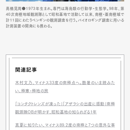
髙橋晃周●1973年生まれ。専門は海鳥類の行動学・生態学。98年、第
40次南極地域観測隊として昭和基地で活動して以来、南極・亜南極域で
計11回にわたりペンギンの観測調査を行う。バイオロギング調査に用いる
計測装置の開発にも携わる。
関連記事
木村文乃、マイナス33度の南極点へ。酷暑のいま読みた
い、極寒・極地の旅
「コンタクトレンズが凍った」「アザラシの出産に感動」南極
観測隊OBが明かす、昭和基地の知られざる1年
真夏に知りたい、マイナス89.2度の南極と7つの意外な事