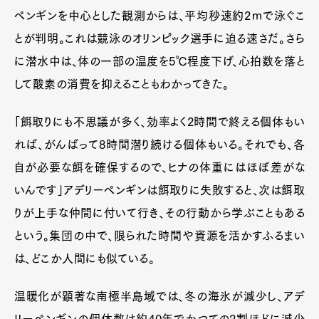
ペンギンを中心とした観測からは、平均秒速約2ｍで泳ぐこ
とが判明。これは競泳のオリンピック選手に迫る速さだ。さら
に潜水中は、体の一部の温度を5℃程度下げ、心拍数を落と
して酸素の消費を抑えることもわかってきた。
「餌取りにも不思議が多く、効率よく2時間で終える個体もい
れば、がんばって8時間潜り続ける個体もいる。それでも、各
自が必要な餌を確保するので、ヒナの体重にはほぼ差がな
いんです」アデリーペンギンは餌取りに失敗すると、次は餌取
りが上手な仲間に付いて行き、その行動から学ぶこともある
という。集団の中で、限られた時間や資源を活かすふるまい
は、どこか人間にも似ている。
温暖化が顕著な南極半島域では、冬の海氷が減少し、アデ