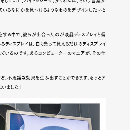
をしていて、ハイド&シーク（かくれんぼ）という言葉が
ているなにかを見つけるようなものをデザインしたいと
をする中で、彼らが出合ったのが液晶ディスプレイと偏
るディスプレイは、白く光って見えるだけのディスプレイ
ているのです。あるコンピューターのマニアが、その仕
けど、不思議な効果を生み出すことができます。もっとア
思いました」
Art&Design
Watch
Fashion
ourmet
Cars
Product
Culture
Lifestyle