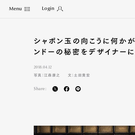
Login
Menu
Close
シャボン玉の向こうに何かが
ンドーの秘密をデザイナーに
2018.04.12
写真：江森康之
文：土田貴宏
Share: