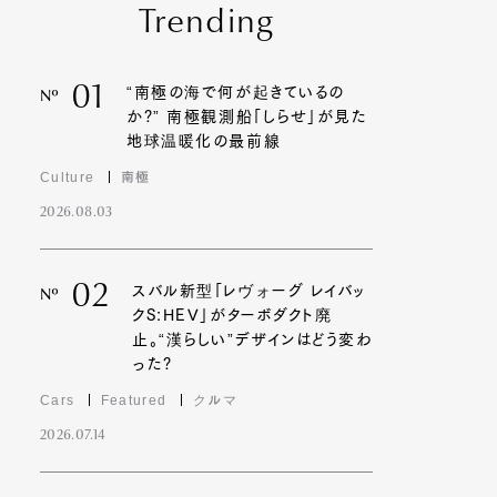
Trending
01
“南極の海で何が起きているの
Nº
か?” 南極観測船「しらせ」が見た
地球温暖化の最前線
Culture
南極
2026.08.03
02
スバル新型「レヴォーグ レイバッ
Nº
クS:HEV」がターボダクト廃
止。“漢らしい”デザインはどう変わ
った?
Cars
Featured
クルマ
2026.07.14