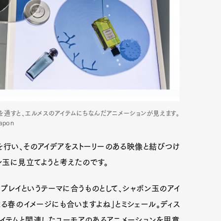
mbership
Magazine
Official Columnist
About
et
Pen international
Pen tw
を通すと、エルメスのアイテムにちなんだアニメーションが見えます。
Japon
を行い、そのアイデアをストーリーのある映像と結びつけ
ン玉に見立てようと考えたのです。
プレイというテーマに合うものとして、シャボン玉のアイ
る春のイメージにも合いますよね」とミシェール。ディス
イテムと関連したユーモアのあるアニメーションを用意