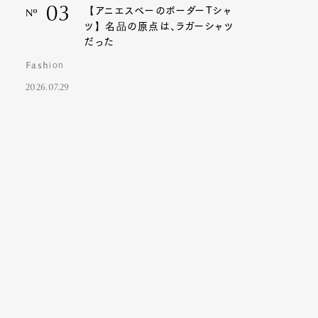
03
【アニエスベーのボーダーTシャ
Nº
ツ】名品の原点は、ラガーシャツ
だった
Fashion
2026.07.29