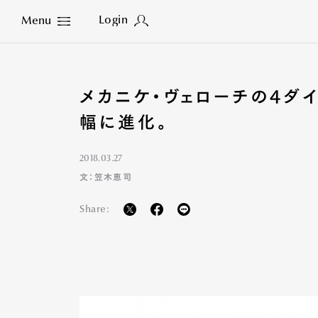
Login
Menu
Close
メカニケ・ヴェローチの4ダ
幅に進化。
2018.03.27
文：笠木恵司
Share: