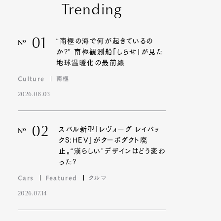
Trending
01
“南極の海で何が起きているの
Nº
か?” 南極観測船「しらせ」が見た
地球温暖化の最前線
Culture
南極
2026.08.03
02
スバル新型「レヴォーグ レイバッ
Nº
クS:HEV」がターボダクト廃
止。“漢らしい”デザインはどう変わ
った?
Cars
Featured
クルマ
2026.07.14