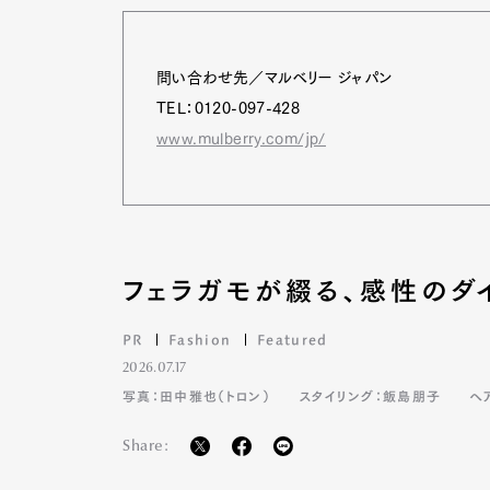
問い合わせ先／マルベリー ジャパン
TEL：0120-097-428
www.mulberry.com/jp/
フェラガモが綴る、感性のダ
PR
Fashion
Featured
2026.07.17
写真：田中雅也（トロン）
スタイリング：飯島朋子
ヘ
Share: