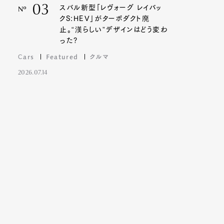
03
スバル新型「レヴォーグ レイバッ
Nº
クS:HEV」がターボダクト廃
止。“漢らしい”デザインはどう変わ
った?
Cars
Featured
クルマ
2026.07.14