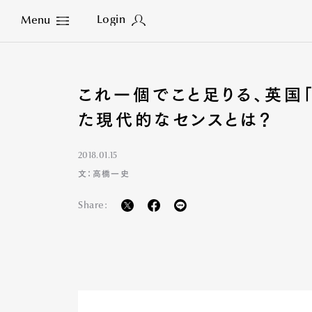
Login
Menu
Close
これ一個でこと足りる、英国
た現代的なセンスとは？
2018.01.15
文：高橋一史
Share: