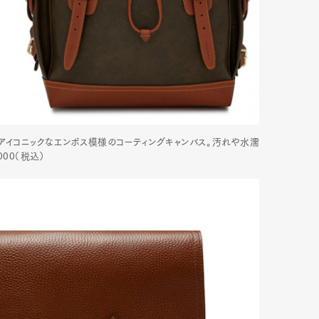
mbership
Magazine
Official Columnist
About
et
Pen international
Pen tw
アイコニックなエンボス模様のコーティングキャンバス。汚れや水濡
000（税込）