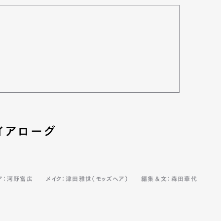
イアローグ
ア：河野富広
メイク：津田雅世（モッズヘア）
編集＆文：森田華代