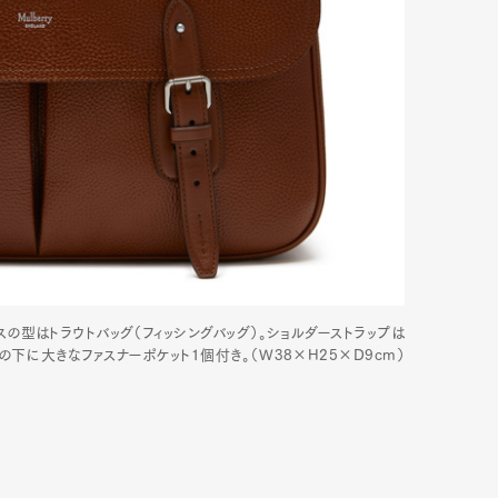
の型はトラウトバッグ（フィッシングバッグ）。ショルダーストラップは
の下に大きなファスナーポケット1個付き。（W38×H25×D9cm）