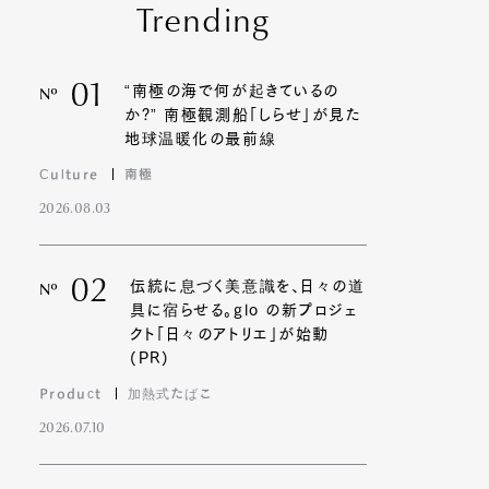
Trending
01
“南極の海で何が起きているの
Nº
か?” 南極観測船「しらせ」が見た
地球温暖化の最前線
Culture
南極
2026.08.03
02
伝統に息づく美意識を、日々の道
Nº
具に宿らせる。glo の新プロジェ
クト「日々のアトリエ」が始動
(PR)
Product
加熱式たばこ
2026.07.10