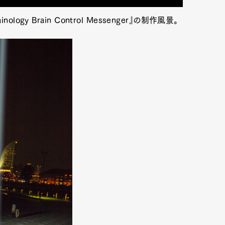
nology Brain Control Messenger』の制作風景。
mbership
Magazine
Official Columnist
About
et
Pen international
Pen tw