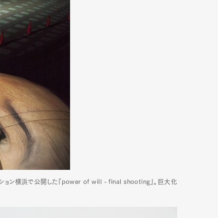
開した『power of will - final shooting』。巨大化