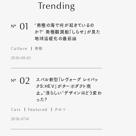
Trending
01
“南極の海で何が起きているの
Nº
か?” 南極観測船「しらせ」が見た
地球温暖化の最前線
Culture
南極
2026.08.03
02
スバル新型「レヴォーグ レイバッ
Nº
クS:HEV」がターボダクト廃
止。“漢らしい”デザインはどう変わ
った?
Cars
Featured
クルマ
2026.07.14