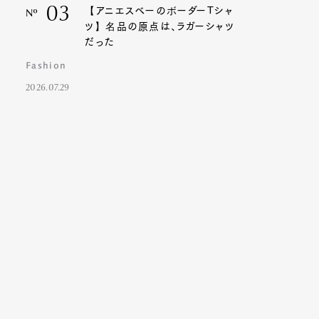
03
【アニエスベーのボーダーTシャ
Nº
ツ】名品の原点は、ラガーシャツ
だった
Fashion
2026.07.29