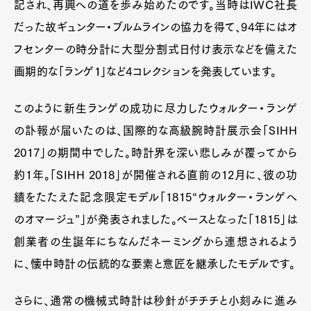
記され、再興への道を歩み始めたのです。当時はIWC社長
だった故ギュンター・ブルムラインの協力を得て、94年にはオ
フセンターの時分計に大型分割式日付け表示などを備えた
画期的な「ランゲ１」など4コレクションを発表しています。
このように新生ランゲの成功に尽力したウォルター・ランゲ
の訃報が届いたのは、国際的な高級腕時計展示会「SIHH
2017」の期間中でした。時計界を深い悲しみが覆ってから
約1年。「SIHH 2018」が開催される直前の12月に、彼の功
績をたたえた記念限定モデル「1815“ウォルター・ランゲへ
のオマージュ”」が発表されました。ベースとなった「1815」は
創業者の生誕年にちなんだネーミングから連想されるよう
に、懐中時計の伝統的な要素と意匠を継承したモデルです。
さらに、通常の機械式時計は秒針がチチチと小刻みに進み