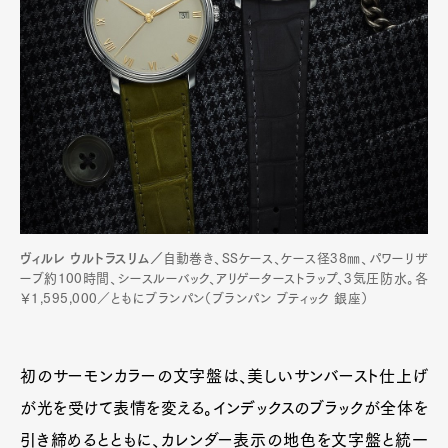
ヴィルレ ウルトラスリム／
自動巻き、SSケース、ケース径38㎜、パワーリザ
ーブ約100時間、シースルーバック、アリゲーターストラップ、3気圧防水。各
￥1,595,000／ともにブランパン（ブランパン ブティック 銀座）
初のサーモンカラーの文字盤は、美しいサンバースト仕上げ
が光を受けて表情を変える。インデックスのブラックが全体を
引き締めるとともに、カレンダー表示の地色を文字盤と統一