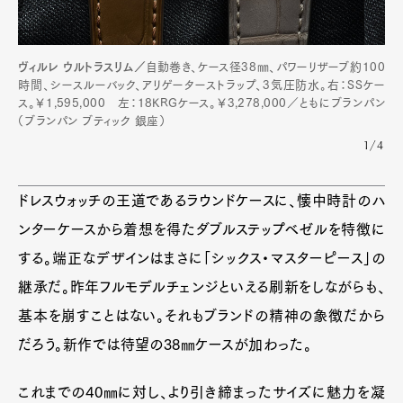
Pen international
Pen tw
ヴィルレ ウルトラスリム／
自動巻き、ケース径38㎜、パワーリザーブ約100
時間、シースルーバック、アリゲーターストラップ、3気圧防水。右：SSケー
ス。￥1,595,000 左：18KRGケース。￥3,278,000／ともにブランパン
（ブランパン ブティック 銀座）
1/4
ドレスウォッチの王道であるラウンドケースに、懐中時計のハ
ンターケースから着想を得たダブルステップベゼルを特徴に
する。端正なデザインはまさに「シックス・マスターピース」の
継承だ。昨年フルモデルチェンジといえる刷新をしながらも、
基本を崩すことはない。それもブランドの精神の象徴だから
だろう。新作では待望の38㎜ケースが加わった。
これまでの40㎜に対し、より引き締まったサイズに魅力を凝