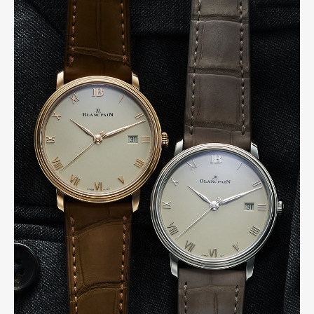
Art&Design
Watch
Fashion
Gourmet
Cars
Product
Culture
Lifestyle
Pen Membership
Magazine
Official Columnist
About
Contact
Pen Meet