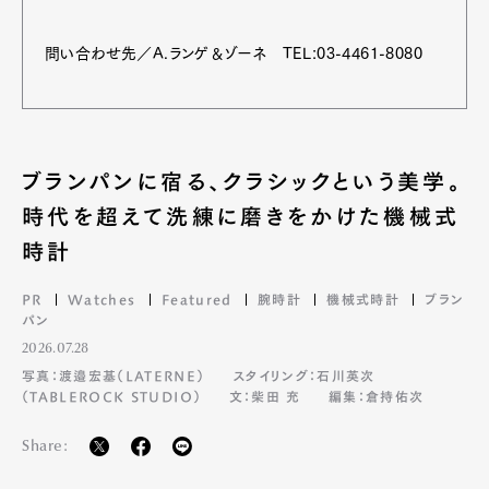
問い合わせ先／A.ランゲ＆ゾーネ TEL:03-4461-8080
ブランパンに宿る、クラシックという美学。
時代を超えて洗練に磨きをかけた機械式
時計
PR
Watches
Featured
腕時計
機械式時計
ブラン
パン
2026.07.28
写真：渡邉宏基（LATERNE）
スタイリング：石川英次
（TABLEROCK STUDIO）
文：柴田 充
編集：倉持佑次
Share: