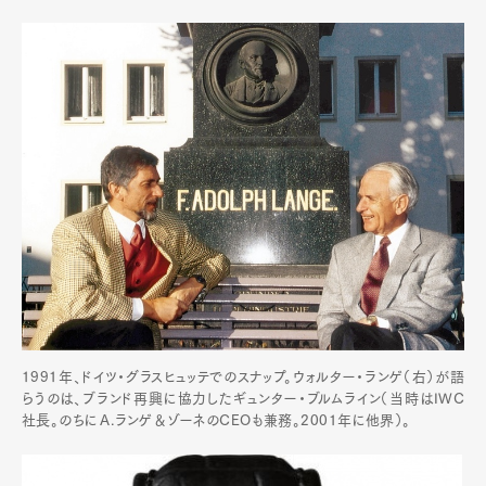
1991年、ドイツ・グラスヒュッテでのスナップ。ウォルター・ランゲ（右）が語
らうのは、ブランド再興に協力したギュンター・ブルムライン（当時はIWC
社長。のちにＡ.ランゲ＆ゾーネのCEOも兼務。2001年に他界）。