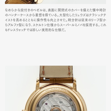
なめらかな段付きのベゼルは、表面に開閉式のカバーを備えた懐中時計
のハンターケースから着想を得ている。大型化したリュウズはクラシックテ
イストを高めるとともに操作性も向上させた。時分針は従来のリーフ型か
らアルファ型になり､スケルトン仕様からスーパールミノバを採用する｡これ
もドレスウォッチでは珍しい実用的な仕様だ｡