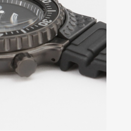
mbership
Magazine
Official Columnist
About
et
Pen international
Pen tw