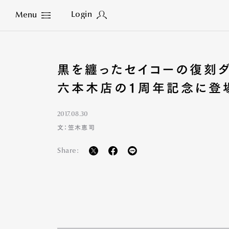
Login
Menu
Close
黒を纏ったセイコーの復刻ダ
六本木店の１周年記念に登
2017.08.30
文：笠木恵司
Share: