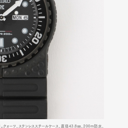
ッチ」。クォーツ、ステンレススチールケース、直径43.8㎜、200m防水、