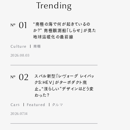
Trending
01
“南極の海で何が起きているの
Nº
か?” 南極観測船「しらせ」が見た
地球温暖化の最前線
Culture
南極
2026.08.03
02
スバル新型「レヴォーグ レイバッ
Nº
クS:HEV」がターボダクト廃
止。“漢らしい”デザインはどう変
わった?
Cars
Featured
クルマ
2026.07.14