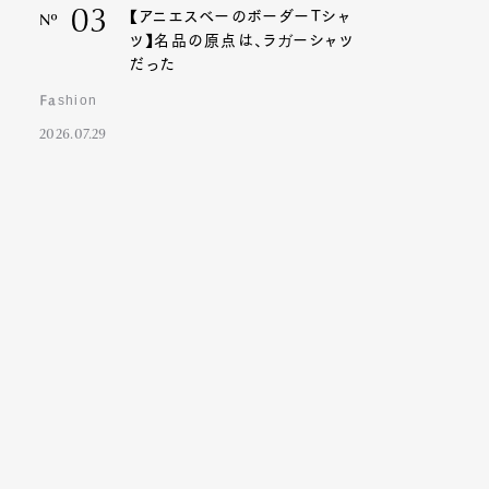
03
【アニエスベーのボーダーTシャ
Nº
ツ】名品の原点は、ラガーシャツ
だった
Fashion
2026.07.29