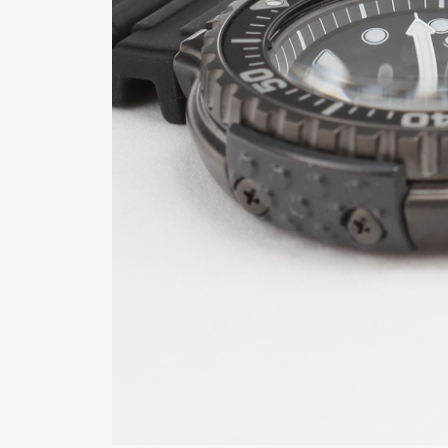
Pen Me
Pen Me