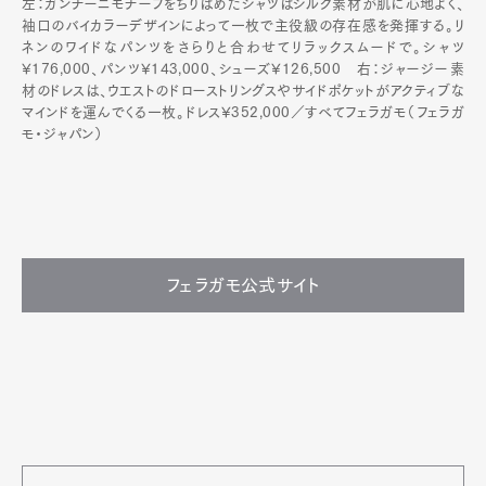
左：ガンチーニモチーフをちりばめたシャツはシルク素材が肌に心地よく、
袖口のバイカラーデザインによって一枚で主役級の存在感を発揮する。リ
ネンのワイドなパンツをさらりと合わせてリラックスムードで。シャツ
¥176,000、パンツ¥143,000、シューズ¥126,500 右：ジャージー素
材のドレスは、ウエストのドローストリングスやサイドポケットがアクティブな
マインドを運んでくる一枚。ドレス¥352,000／すべてフェラガモ（フェラガ
モ・ジャパン）
フェラガモ公式サイト