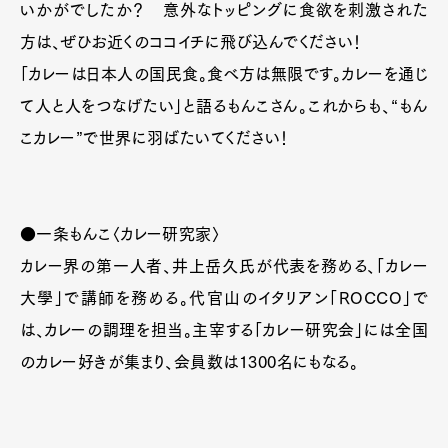
いかがでしたか？ 意外なトッピングに食欲を刺激された
方は、ぜひお近くのココイチに飛び込んでください！
「カレーは日本人の国民食。食べ方は無限です。カレーを通じ
て人と人をつなげたい」と語るもんこさん。これからも、“もん
こカレー”で世界に羽ばたいてください！
●一条もんこ〈カレー研究家〉
カレー界の第一人者、井上岳久氏が代表を務める、「カレー
大學」で講師を務める。代官山のイタリアン「ROCCO」で
は、カレーの調理を担当。主宰する「カレー研究会」には全国
Art&Design
Watch
Fashion
のカレー好きが集まり、会員数は1300名にもなる。
Gourmet
Cars
Product
Culture
Lifestyle