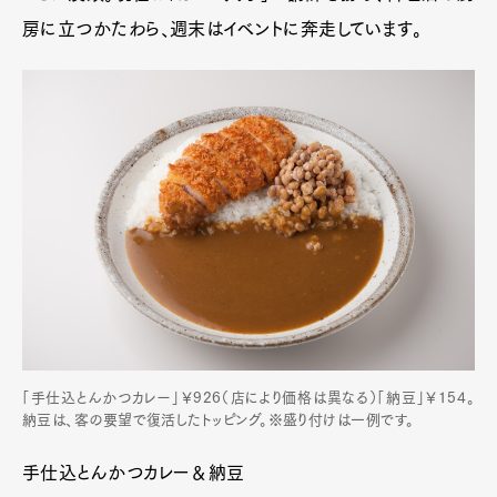
房に立つかたわら、週末はイベントに奔走しています。
「手仕込とんかつカレー」￥926（店により価格は異なる）「納豆」￥154。
納豆は、客の要望で復活したトッピング。※盛り付けは一例です。
手仕込とんかつカレー＆納豆