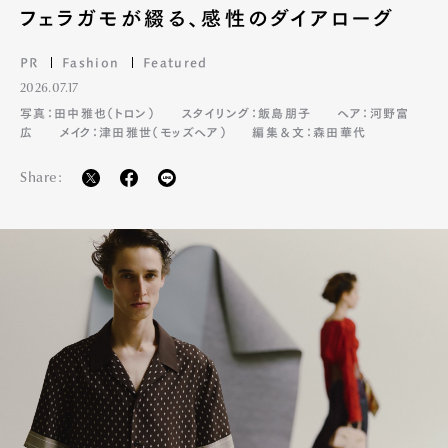
フェラガモが綴る、感性のダイアローグ
PR
Fashion
Featured
2026.07.17
写真：田中雅也（トロン）
スタイリング：飯島朋子
ヘア：河野富
広
メイク：津田雅世（モッズヘア）
編集＆文：森田華代
Share: