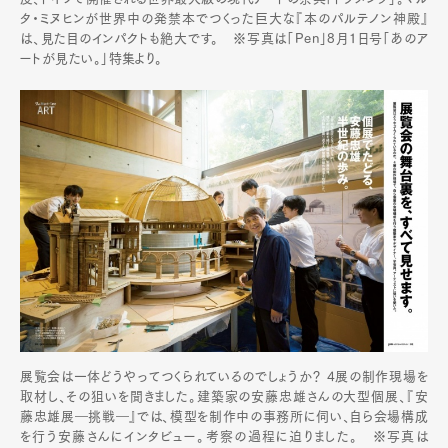
タ・ミヌヒンが世界中の発禁本でつくった巨大な『本のパルテノン神殿』
は、見た目のインパクトも絶大です。 ※写真は「Pen」8月1日号「あのア
ートが見たい。」特集より。
Art&Design
Watch
Fashion
Gourmet
Cars
Product
Culture
Lifestyle
Pen Membership
Magazine
Official Columnist
About
Contact
Pen Meet
展覧会は一体どうやってつくられているのでしょうか？ 4展の制作現場を
取材し、その狙いを聞きました。建築家の安藤忠雄さんの大型個展、『安
Pen international
Pen tw
藤忠雄展―挑戦―』では、模型を制作中の事務所に伺い、自ら会場構成
を行う安藤さんにインタビュー。考察の過程に迫りました。 ※写真は