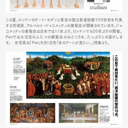
この夏、ロンドンのテート・モダンと東京の国立新美術館で20世紀を代表
する芸術家、アルベルト・ジャコメッティの展覧会が開催されています。ジャ
コメッティの展覧会は日本では11年ぶり、ロンドンでも20年ぶりの開催。
Penでは大注目のふたつの展覧会のみどころを、たっぷりとお届けしま
す。 ※写真は「Pen」8月1日号「あのアートが見たい。」特集より。