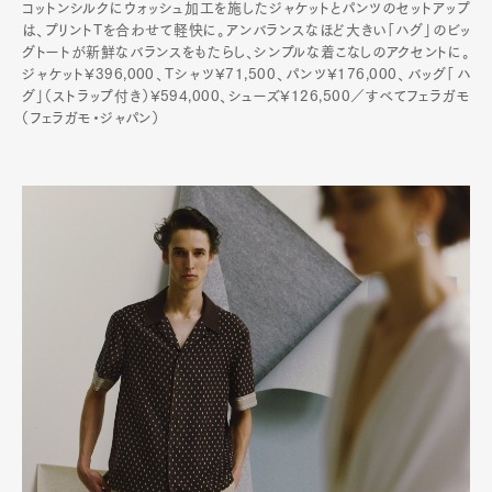
コットンシルクにウォッシュ加工を施したジャケットとパンツのセットアップ
は、プリントTを合わせて軽快に。アンバランスなほど大きい「ハグ」のビッ
グトートが新鮮なバランスをもたらし、シンプルな着こなしのアクセントに。
ジャケット¥396,000、Tシャツ¥71,500、パンツ¥176,000、バッグ「ハ
グ」（ストラップ付き）¥594,000、シューズ¥126,500／すべてフェラガモ
（フェラガモ・ジャパン）