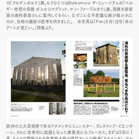
の『アルチンボルド』展。もうひとつはBunkamura ザ・ミュージアムの『ベル
ギー奇想の系譜 ボスからマグリット、ヤン・ファーブルまで』展。両展を美術
家の森村泰昌さんに案内してもらい、なぜこんな不思議な絵が描かれた
のか、当時の画家の思考を訊きました。 ※写真は「Pen」8月1日号「あの
アートが見たい。」特集より。
欧州の三大芸術祭であるドクメンタにミュンスター、ヴェネツィア・ビエンナ
ーレ、さらに世界的に話題となった展覧会にもフォーカス。まずは5年に1
度、ドイツで開催される世界最大級の現代アートの祭典「ドクメンタ」。マル