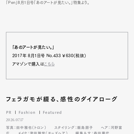
「Pen」8月1日号「あのアートが見たい。」特集より。
「あのアートが見たい。」
2017年 8月1日号 No.433 ￥630（税抜）
アマゾンで購入は
こちら
フェラガモが綴る、感性のダイアローグ
PR
Fashion
Featured
2026.07.17
写真：田中雅也（トロン）
スタイリング：飯島朋子
ヘア：河野富
広
メイク：津田雅世（モッズヘア）
編集＆文：森田華代