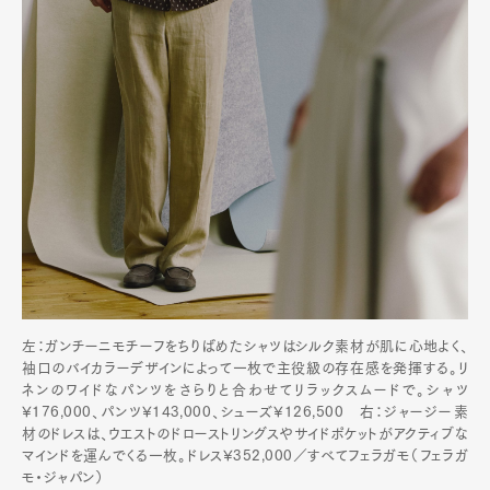
左：ガンチーニモチーフをちりばめたシャツはシルク素材が肌に心地よく、
袖口のバイカラーデザインによって一枚で主役級の存在感を発揮する。リ
ネンのワイドなパンツをさらりと合わせてリラックスムードで。シャツ
¥176,000、パンツ¥143,000、シューズ¥126,500 右：ジャージー素
材のドレスは、ウエストのドローストリングスやサイドポケットがアクティブな
マインドを運んでくる一枚。ドレス¥352,000／すべてフェラガモ（フェラガ
モ・ジャパン）