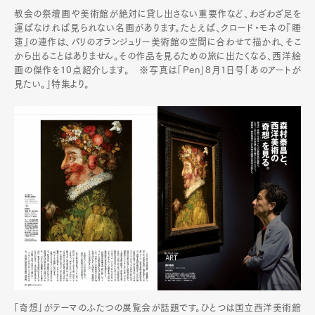
教会の祭壇画や美術館が絶対に貸し出さない重要作など、わざわざ足を
運ばなければ見られない名画があります。たとえば、クロード・モネの『睡
蓮』の連作は、パリのオランジュリー美術館の空間に合わせて描かれ、そこ
から出ることはありません。その作品を見るための旅に出たくなる、西洋絵
画の傑作を10点紹介します。 ※写真は「Pen」8月1日号「あのアートが
見たい。」特集より。
「奇想」がテーマのふたつの展覧会が話題です。ひとつは国立西洋美術館