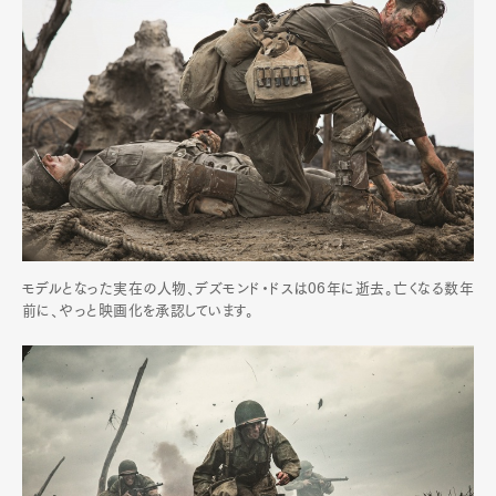
Art&Design
Watch
Fashion
Gourmet
Cars
Product
Culture
Lifestyle
Pen Membership
Magazine
Official Columnist
About
Contact
モデルとなった実在の人物、デズモンド・ドスは06年に逝去。亡くなる数年
前に、やっと映画化を承認しています。
Pen Meet
Pen international
Pen tw