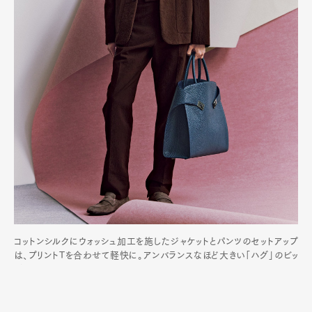
コットンシルクにウォッシュ加工を施したジャケットとパンツのセットアップ
は、プリントTを合わせて軽快に。アンバランスなほど大きい「ハグ」のビッ
グトートが新鮮なバランスをもたらし、シンプルな着こなしのアクセントに。
ジャケット¥396,000、Tシャツ¥71,500、パンツ¥176,000、バッグ「ハ
グ」（ストラップ付き）¥594,000、シューズ¥126,500／すべてフェラガモ
（フェラガモ・ジャパン）