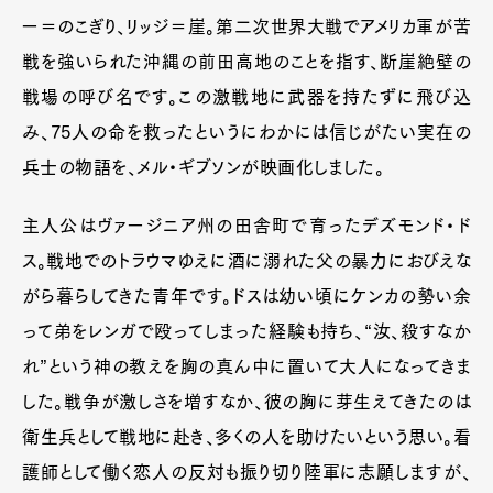
ー＝のこぎり、リッジ＝崖。第二次世界大戦でアメリカ軍が苦
戦を強いられた沖縄の前田高地のことを指す、断崖絶壁の
戦場の呼び名です。この激戦地に武器を持たずに飛び込
み、75人の命を救ったというにわかには信じがたい実在の
兵士の物語を、メル・ギブソンが映画化しました。
主人公はヴァージニア州の田舎町で育ったデズモンド・ド
ス。戦地でのトラウマゆえに酒に溺れた父の暴力におびえな
がら暮らしてきた青年です。ドスは幼い頃にケンカの勢い余
って弟をレンガで殴ってしまった経験も持ち、“汝、殺すなか
れ”という神の教えを胸の真ん中に置いて大人になってきま
した。戦争が激しさを増すなか、彼の胸に芽生えてきたのは
衛生兵として戦地に赴き、多くの人を助けたいという思い。看
護師として働く恋人の反対も振り切り陸軍に志願しますが、