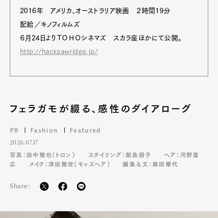
2016年 アメリカ、オーストラリア映画 ２時間19分
配給／キノフィルムズ
６月24日よりＴＯＨＯシネマズ スカラ座ほかにて公開。
http://hacksawridge.jp/
フェラガモが綴る、感性のダイアローグ
PR
Fashion
Featured
2026.07.17
写真：田中雅也（トロン）
スタイリング：飯島朋子
ヘア：河野富
広
メイク：津田雅世（モッズヘア）
編集＆文：森田華代
Share: