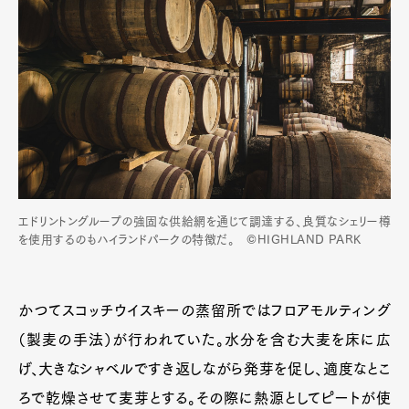
エドリントングループの強固な供給網を通じて調達する、良質なシェリー樽
を使用するのもハイランドパークの特徴だ。 ©HIGHLAND PARK
かつてスコッチウイスキーの蒸留所ではフロアモルティング
（製麦の手法）が行われていた。水分を含む大麦を床に広
げ、大きなシャベルですき返しながら発芽を促し、適度なとこ
ろで乾燥させて麦芽とする。その際に熱源としてピートが使