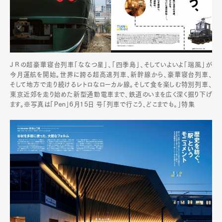
ＪＲの超豪華寝台列車「ななつ星」、「四季島」、そしていよいよ「瑞風」が
今月運航を開始。世界に誇る超高速列車、新幹線から、豪華寝台列車、
そして地方で走り続けるレトロなローカル線。そして食を楽しむ特別列車、
東京近郊を走り始めた新型通勤電車まで、鉄道のいまを広く深く掘り下げ
ます。※写真は「Pen」6月15日 号「列車で行こう、どこまでも。」特集