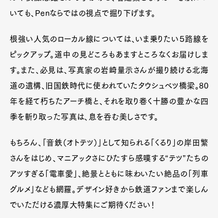
いても、Penならではの視点で掘り下げます。
根強い人気のローカル線については、いま乗りたい５路線を
ピックアップ。道中の見どころもあますところなくお届けしま
す。また、必見は、写真家の岩崎量示さんが撮り続ける北海
道の遺構、旧国鉄時代に使われていたタウシュベツ橋梁。80
年を経て朽ちたアーチ橋と、それを取り巻く十勝の豊かな四
季を斬り取った写真は、息を呑む美しさです。
もちろん、「音鉄（オトテツ）」として知られる「くるり」の岸田繁
さんをはじめ、マニアックさにひたすら感嘆する“テツ”たちの
アツすぎる「電車愛」、絶景とともに味わいたい絶品の「列車
グルメ」なども網羅。デザイン好きから鉄道ファンまで楽しん
でいただける濃厚大特集にご期待ください！