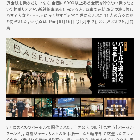
道全線を乗るだけでなく、全国に9000以上ある全駅を降りたor乗ったと
いう超乗りテツや、新幹線車窓を研究する人、電車の連結部分の渡し板に
ハマる人など……。とにかく熱すぎる電車愛にあふれた11人の方々に話
を聞きました。※写真は「Pen」6月15日 号「列車で行こう、どこまでも。」特
集
3月にスイスのバーゼルで開催された、世界最大の時計見本市「バーゼル
ワールド」。時計ジャーナリストの並木浩一さんと編集部で厳選したブラン
ドから、イチオシの新作群を紹介します。一瞬で目を奪われたものから、充