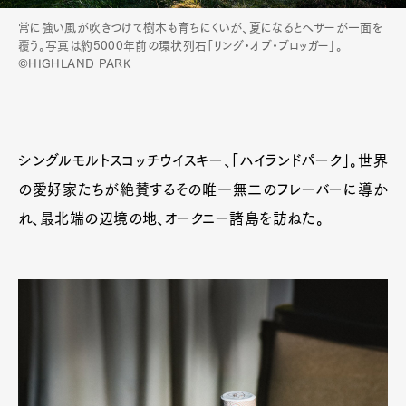
Pen Membership
Magazine
Official Columnist
About
常に強い風が吹きつけて樹木も育ちにくいが、夏になるとヘザーが一面を
Contact
覆う。写真は約5000年前の環状列石「リング・オブ・ブロッガー」。
©HIGHLAND PARK
Pen Meet
シングルモルトスコッチウイスキー、「ハイランドパーク」。世界
Pen international
Pen tw
の愛好家たちが絶賛するその唯一無二のフレーバーに導か
れ、最北端の辺境の地、オークニー諸島を訪ねた。