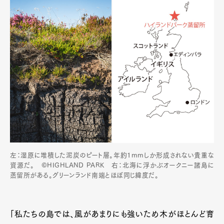
左：湿原に堆積した泥炭のピート層。年約1mmしか形成されない貴重な
資源だ。 ©HIGHLAND PARK 右：北海に浮かぶオークニー諸島に
蒸留所がある。グリーンランド南端とほぼ同じ緯度だ。
「私たちの島では、風があまりにも強いため木がほとんど育