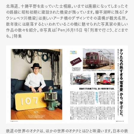
北海道、十勝平野を走っていた士幌線。いまでは廃線になってしまったそ
の路線に昭和初期に建設された橋梁が残っています。糠平湖畔に残る「タ
ウシュベツ川橋梁」は美しいアーチ橋のデザインでその遺構が観光名所。
数年後には崩落するといわれているこの橋に魅せられた写真家の美しい
作品の数々を紹介。※写真は「Pen」6月15日 号「列車で行こう、どこまで
も。」特集
鉄道の世界のオタクは、ほかの世界のオタクとはひと味違います。日本の鉄