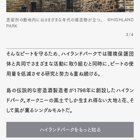
蒸留所の敷地内にはさまざまな年代の建造物が立つ。 ©HIGHLAND
PARK
3/4
そんなピートを守るため、ハイランドパークでは環境保護団
体と共同でさまざまな活動に取り組むと同時に、ピートの使
用量を低減させる研究と努力も重ね続ける。
島の伝説的な密造酒製造者が1798年に創設したハイラン
ドパーク。オークニーの風土でしか生まれ得ない大地と花、そ
して風が薫るシングルモルトだ。
ハイランドパークをもっと知る