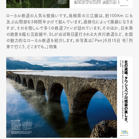
ローカル鉄道の人気も根強いです。島根県の三江線は、約100Km にも
及ぶ山間部を3時間半かけて結んでいます。過疎化によって廃線になりま
すが、それを惜しんで多くの鉄道ファンが訪れています。そのほか、日本海
の絶景を臨む五能線や、SLがほぼ毎日運行される大井川鉄道など、全国
の魅力的なローカル鉄道を紹介します。※写真は「Pen」6月15日 号「列
車で行こう、どこまでも。」特集