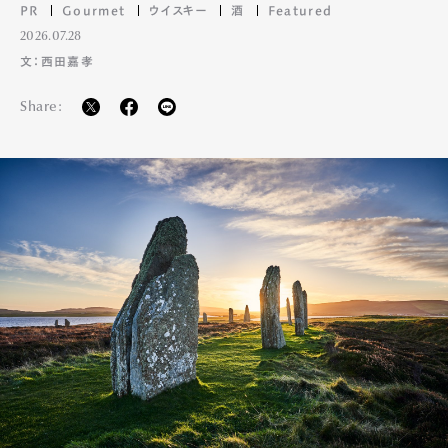
PR
Gourmet
ウイスキー
酒
Featured
2026.07.28
文：西田嘉孝
Share:
Art&Design
Watch
Fashion
Gourmet
Cars
Product
Culture
Lifestyle