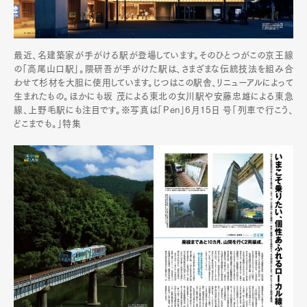
最近、名建築家が手がける駅が登場しています。そのひとつがこの京王線
の「高尾山口駅」。隈研吾が手がけた駅は、さまざまな伝統技法を組み合
わせて杉材を大胆に使用しています。じつはこの駅舎、リニューアルによって
生まれたもの。ほかにも坂 茂による東北の女川駅や安藤忠雄による東急
線、上野毛駅にも注目です。※写真は「Pen」6月15日 号「列車で行こう、
どこまでも。」特集