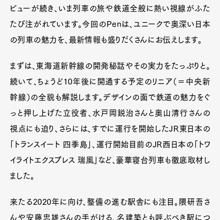
ビューが続き、いま列車の旅や鉄道全般に熱い視線がふた
たび注がれています。今回のPenは、ユニークで奥深い日本
の列車の魅力を、最新情報も盛りだくさんにお伝えします。
まずは、東海道新幹線の開発秘話やその実力をたっぷりと。
続いて、ちょうど10年後に開通する予定のリニア（＝中央新
幹線）の全貌も解説します。デザインの面で鉄道の魅力をぐ
っと押し上げた立役者、水戸岡鋭治さんと奥山清行さんの
視点にも迫り、さらには、すでに運行を開始したJR東日本の
「トランスイート 四季島」、運行開始目前のJR西日本の「トワ
イライトエクスプレス 瑞風」など、豪華寝台列車も徹底取材し
ました。
来たる2020年に向け、整備の進む駅舎にも注目。隈研吾さ
んや安藤忠雄さんの手がける、名建築とも呼ぶべき駅につ