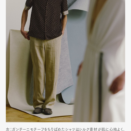
左：ガンチーニモチーフをちりばめたシャツはシルク素材が肌に心地よく、