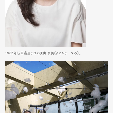
1986年岐阜県生まれの横山 奈美（よこやま なみ）。
Art&Design
Watch
Fashion
Gourmet
Cars
Product
Culture
Lifestyle