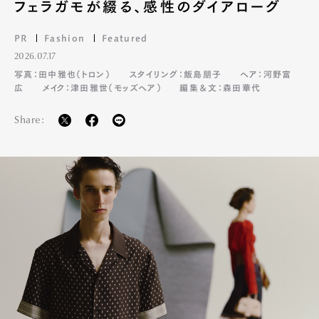
フェラガモが綴る、感性のダイアローグ
PR
Fashion
Featured
2026.07.17
写真：田中雅也（トロン）
スタイリング：飯島朋子
ヘア：河野富
広
メイク：津田雅世（モッズヘア）
編集＆文：森田華代
Share: