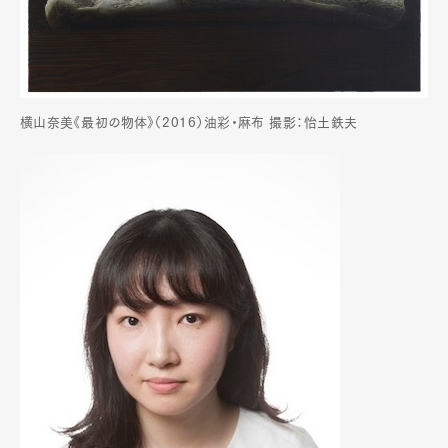
横山奈美《最初の物体》（2016）油彩・麻布 撮影：怡土鉄夫