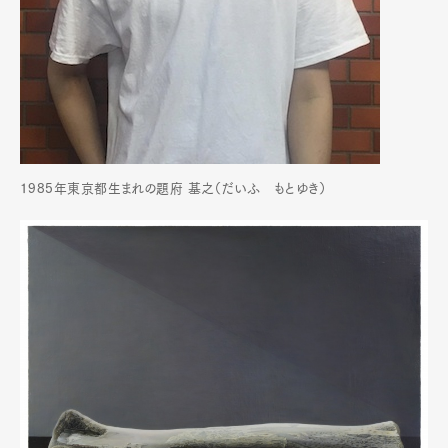
1985年東京都生まれの題府 基之（だいふ もとゆき）