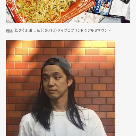
題府基之《Still Life》（2013）タイプCプリントにアルミマウント