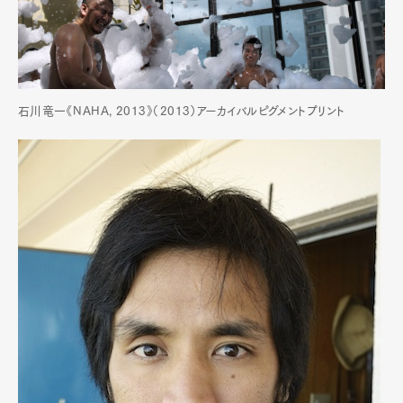
Pen Membership
Magazine
Official Columnist
About
Contact
石川竜一《NAHA, 2013》（2013）アーカイバルピグメントプリント
Pen Meet
Pen international
Pen tw