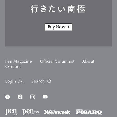
行きたい南極
Buy Now
Pen Magazine
Official Columnist
About
Contact
Login
Search