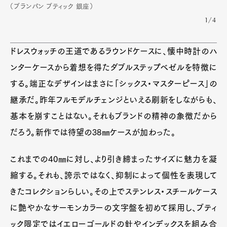
（ブランパン ブティック 銀座）
1/4
ドレスウォッチの王道であるラウンドケースに、懐中時計のハ
ンターケースから着想を得たダブルステップベゼルを特徴に
する。端正なデザインはまさに「シックス・マスターピース」の
継承だ。昨年フルモデルチェンジといえる刷新をしながらも、
基本を崩すことはない。それもブランドの精神の象徴だから
だろう。新作では待望の38㎜ケースが加わった。
これまでの40㎜に対し、より引き締まったサイズに魅力を凝
縮する。それも、誇示ではなく、抑制によって個性を表現して
きたコレクションらしい。その上でステンレス・スチールケース
に艶やかなサーモンカラーの文字盤を初めて採用し、ブティ
ック限定ではイエローゴールドの針やインデックスを組み合