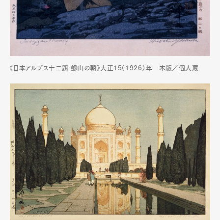
《日本アルプス十二題 劔山の朝》大正15（1926）年 木版／個人蔵