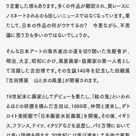
り定着した感もあります。多くの作品が翻訳され、賞レースに
ノミネートされるのも珍しいニュースではなくなっています。果
たして、日本の作品の何がウケてるの？ 今更ながら、不思
議に思う方も多いのではないでしょうか。
そんな日本アートの海外進出の道を切り開いた先駆者が、
明治、大正、昭和にかけ、風景画家・版画家の第一人者とし
て活躍した吉田博です。その生誕140年を記念した回顧展
『吉田博展 山と水の風景』が開催されます。
19世紀末に画家としてデビューを果たし、「絵の鬼」といわれ
るほどの研鑽を積んだ吉田は、1899年、仲間と渡米し、デト
ロイト美術館で「日本画家水彩画展」を開催。その後、イギリ
ス、フランス、ドイツ、イタリアなどを巡歴し、パリ万博において
は高い評価を得ます。20世紀には再び渡米して各地で展覧