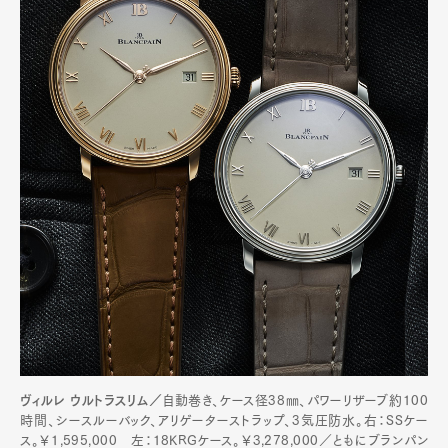
Art&Design
Watch
Fashion
Gourmet
Cars
Product
Culture
Lifestyle
Pen Membership
Magazine
Official Columnist
About
Contact
Pen Meet
ヴィルレ ウルトラスリム／
自動巻き、ケース径38㎜、パワーリザーブ約100
時間、シースルーバック、アリゲーターストラップ、3気圧防水。右：SSケー
Pen international
Pen tw
ス。￥1,595,000 左：18KRGケース。￥3,278,000／ともにブランパン