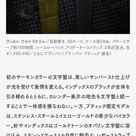
ヴィルレ ウルトラスリム／
自動巻き、SSケース、ケース径38㎜、パワーリザ
ーブ約100時間、シースルーバック、アリゲーターストラップ、3気圧防水。各
￥1,595,000／ともにブランパン（ブランパン ブティック 銀座）
初のサーモンカラーの文字盤は、美しいサンバースト仕上げ
が光を受けて表情を変える。インデックスのブラックが全体を
引き締めるとともに、カレンダー表示の地色を文字盤と統一
することで一体感を損なわない。一方、ブティック限定モデル
は、ステンレス・スチールとイエローゴールドの希少なバイカラ
ー。針やインデックスはゴールドトーンのオパリン文字盤に溶
け込み、ステンレスケースとも自然に馴染む。レザーストラップ