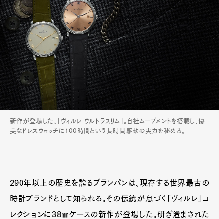
新作が登場した、「ヴィルレ ウルトラスリム」。自社ムーブメントを搭載し、優
美なドレスウォッチに100時間という長時間駆動の実力を秘める。
290年以上の歴史を誇るブランパンは、現存する世界最古の
時計ブランドとして知られる。その伝統が息づく「ヴィルレ」コ
レクションに38㎜ケースの新作が登場した。研ぎ澄まされた