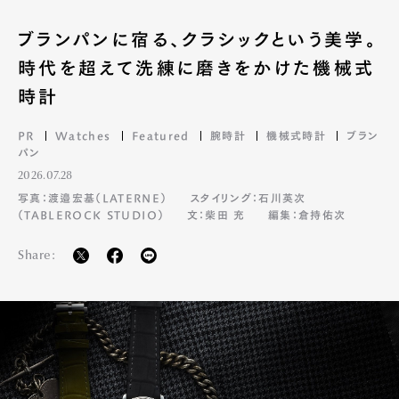
ブランパンに宿る、クラシックという美学。
時代を超えて洗練に磨きをかけた機械式
時計
PR
Watches
Featured
腕時計
機械式時計
ブラン
パン
2026.07.28
写真：渡邉宏基（LATERNE）
スタイリング：石川英次
（TABLEROCK STUDIO）
文：柴田 充
編集：倉持佑次
Share: