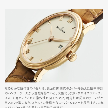
なめらかな段付きのベゼルは、表面に開閉式のカバーを備えた懐中時計
のハンターケースから着想を得ている。大型化したリュウズはクラシックテ
イストを高めるとともに操作性も向上させた。時分針は従来のリーフ型か
らアルファ型になり､スケルトン仕様からスーパールミノバを採用する｡これ
もドレスウォッチでは珍しい実用的な仕様だ｡