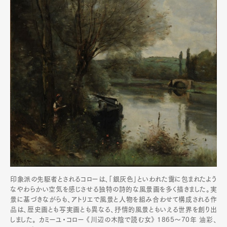
印象派の先駆者とされるコローは、「銀灰色」といわれた靄に包まれたよう
なやわらかい空気を感じさせる独特の詩的な風景画を多く描きました。実
景に基づきながらも、アトリエで風景と人物を組み合わせて構成される作
品は、歴史画とも写実画とも異なる、抒情的風景ともいえる世界を創り出
しました。 カミーユ・コロー 《川辺の木陰で読む女》 1865～70年 油彩、