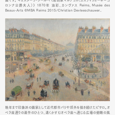
画です。 ギュスターヴ・クールベ 《彫刻家マルチェロ（カスティリオーネ＝コ
ロンナ公爵夫人）》 1870年 油彩、カンヴァス Reims, Musée des
Beaux-Arts ©MBA Reims 2015/Christian Devleeschauwer..
晩年まで印象派の画家として近代都市パリや郊外を描き続けたピサロ。オ
ペラ座通りの連作のひとつ、遠くかすむオペラ座へ通じる広場の俯瞰の風