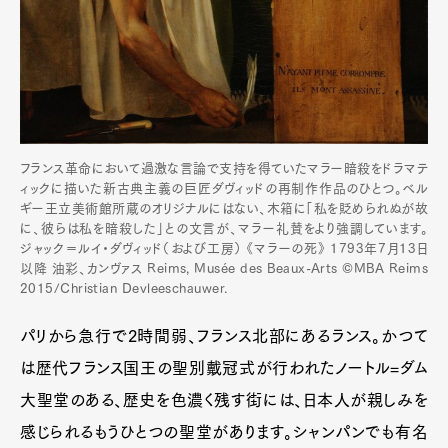
フランス革命において過激な言論で支持を得ていたマラー暗殺をドラマテ
ィックに描いた新古典主義の巨匠ダヴィッドの再制作作品のひとつ。ベル
ギー王立美術館所蔵のオリジナルにはない、木箱に「私を貶められぬが故
に、彼らは私を暗殺した」との文言が、マラー礼賛をより強調しています。
ジャック＝ルイ・ダヴィッド（および工房） 《マラーの死》 1793年7月13日
以降 油彩、カンヴァス Reims, Musée des Beaux-Arts ©MBA Reims
2015/Christian Devleeschauwer.
パリから急行で2時間弱、フランス北部にあるランス。かつて
は歴代フランス国王の聖別戴冠式が行われたノートル=ダム
大聖堂のある、歴史を色濃く残す街には、日本人が親しみを
感じられるもうひとつの聖堂があります。シャンパンでも有名