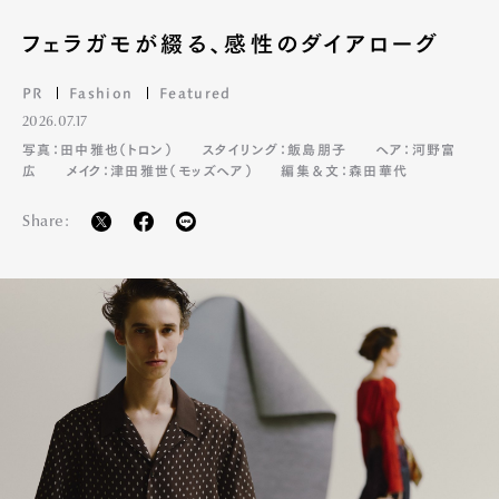
フェラガモが綴る、感性のダイアローグ
PR
Fashion
Featured
2026.07.17
写真：田中雅也（トロン）
スタイリング：飯島朋子
ヘア：河野富
広
メイク：津田雅世（モッズヘア）
編集＆文：森田華代
Share: