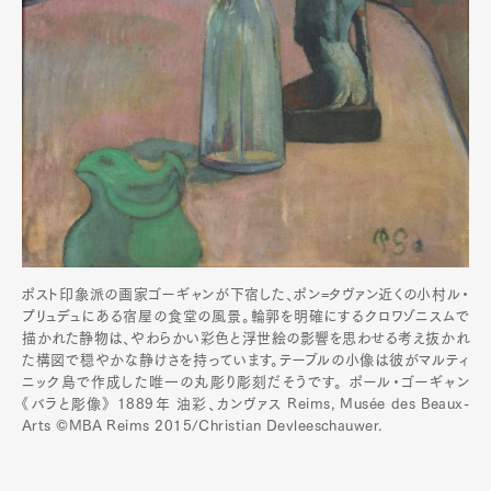
Pen Membership
Magazine
Official Columnist
About
Contact
Pen Meet
Pen international
Pen tw
ポスト印象派の画家ゴーギャンが下宿した、ポン=タヴァン近くの小村ル・
プリュデュにある宿屋の食堂の風景。輪郭を明確にするクロワゾニスムで
描かれた静物は、やわらかい彩色と浮世絵の影響を思わせる考え抜かれ
た構図で穏やかな静けさを持っています。テーブルの小像は彼がマルティ
ニック島で作成した唯一の丸彫り彫刻だそうです。 ポール・ゴーギャン
《バラと彫像》 1889年 油彩、カンヴァス Reims, Musée des Beaux-
Arts ©MBA Reims 2015/Christian Devleeschauwer.