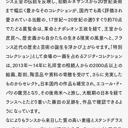
ンス王室の伝統を反映し、初期ルネサンスから20世紀美術
まで幅広く豊かなそのコレクションが、国内でも高く評価され
愛されている当館の、17世紀～20世紀の選りすぐり約70点
でたどる展覧会は、革命とナポレオン王政を経て、王室から
庶民へ、歴史画から自分たちの生きる現実の風景へと、フラ
ンス近代の歴史と芸術の誕生を浮かび上がらせます。「特別
コレクション」として会場の一画を占めるフジタ・コレクション
は、2013年～14年に礼拝堂の相続人からの2000点以上の
絵画、彫刻、陶芸品や資料の寄贈を受けて、さらに充実した
ものからセレクト。日本国内の作品も補完され、エコール・ド・
パリの寵児となり、その後南米へと旅し、大戦期の日本を経て
ランスへとたどり着いた藤田の足跡を、作品で確認できるよ
うになっています。
なによりもランスから来日した質の高い素描とステンドグラス