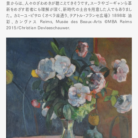
景からは、人々のざわめきが聴こえてきそうです。スーラやゴーギャンら革
新をめざす若者にも理解が深く、新時代の土台を用意した人でもありまし
た。 カミーユ・ピサロ 《オペラ座通り、テアトル・フランセ広場》 1898年 油
彩、カンヴァス Reims, Musée des Beaux-Arts ©MBA Reims
2015/Christian Devleeschauwer.
Art&Design
Watch
Fashion
Gourmet
Cars
Product
Culture
Lifestyle