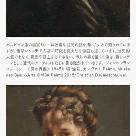
バルビゾン派の画家ミレーは敬虔な農民の姿を描いたことで知られていま
すが、素早いタッチで人物の特徴を捉えた肖像画も遺しています。歴史的
人物でもなく、貴族や領主などでもない、市井の男を描く肖像は、新しいテ
ーマとして近代のアーティストたちに引き継がれていきます。 ジャン＝フラン
ソワ・ミレー 《男の肖像》 1845年頃 油彩、カンヴァス Reims, Musée
des Beaux-Arts ©MBA Reims 2015/Christian Devleeschauwer.