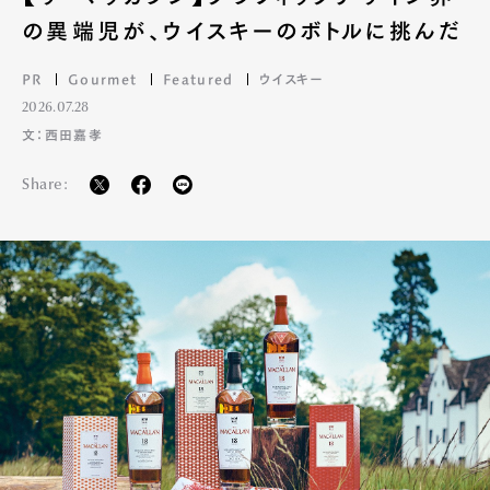
の異端児が、ウイスキーのボトルに挑んだ
PR
Gourmet
Featured
ウイスキー
2026.07.28
文：西田嘉孝
Share: