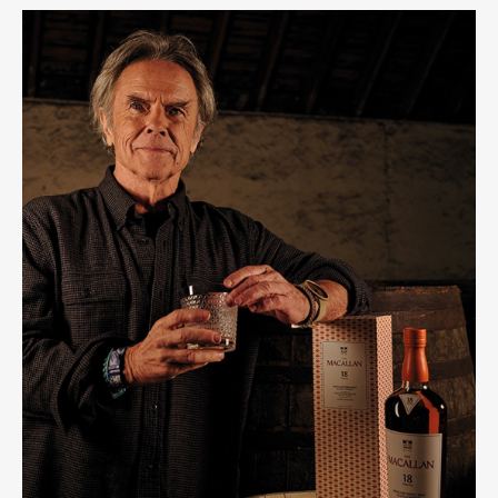
Art&Design
Watch
Fashion
Gourmet
Cars
Product
Culture
Lifestyle
Pen Membership
Magazine
Official Columnist
About
Contact