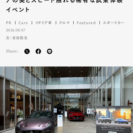
イベント
PR
Cars
イタリア車
クルマ
Featured
スポーツカー
2026.08.07
文：吉田拓生
Share: