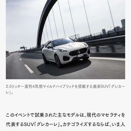
Art&Design
Watch
Fashion
Gourmet
Cars
Product
Culture
Lifestyle
2.0リッター直列4気筒マイルドハイブリッドを搭載する最新SUV「グレカー
Pen Membership
Magazine
レ」。
Official Columnist
About
Contact
このイベントで試乗された主なモデルは、現代のマセラティを
代表するSUV「グレカーレ」。カテゴライズするならば、いま人