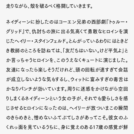
走りながら、殻を破るべく格闘していきます。
ネイディーンに扮したのはコーエン兄弟の西部劇『トゥルー・
グリッド』で、仇討ちの旅に出る気高くて勇敢なヒロインを演
じたヘイリー・スタインフェルド。とんがっているわりにはときど
き教師のところを訪ねては、「友だちはいない。けど平気よ」と
か言っちゃうヒロインを、このうえなくキュートに演じました。
友達になったら楽しそうだけれど、頭の回転が速すぎて会話
が成立しないような気もするし、ウィットに富みすぎの毒舌は
かなりパンチが効いています。周りに迷惑をかけながら空回
りしまくるネイディーンという女の子が、それでも愛らしさを感
じさせるヒロインになったのは、ヘイリーが放ついまこの瞬間
のきらめきと、憎めないふてぶてしさがあってこそ。彼女のふ
くれっ面を見ているうちに、身に覚えのある17歳の感覚が鮮