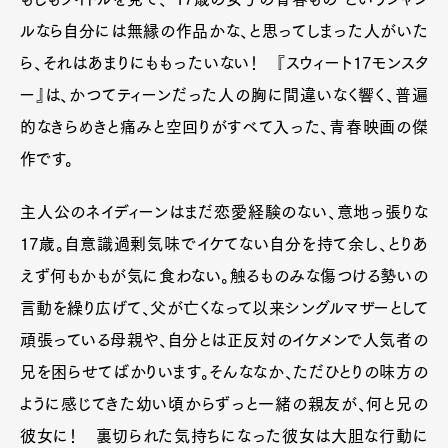
ルなら自分には無縁の作品かな、と思ってしまった人がいた
ら、それはあまりにももったいない！ 『スウィート17モンスタ
ー』は、かつてティーンだった人の胸に間違いなく響く、普遍
的なきらめきと痛みと空回りがすべて入った、青春映画の傑
作です。
主人公のネイディーンはまだ恋愛経験のない、意地っ張りな
17歳。自意識過剰気味でイケてない自分を持て余し、とりあ
えず何もかもが気に食わない。触るものみな傷つける勢いの
言動を繰り広げて、父が亡くなって以来シングルマザーとして
頑張っている母親や、自分とは正反対のイケメンで人気者の
兄を困らせてばかりいます。そんななか、ただひとりの味方の
ように感じてきた幼い頃からずっと一緒の親友が、何と兄の
彼女に！ 裏切られた気持ちになった彼女は大胆な行動に