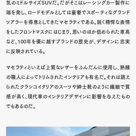
Pen Meet
気のミドルサイズSUVだ。だがそこはレーシングカー製作に
端を発し、ロードモデルとしては豪奢でスポーティなグランド
Pen international
Pen tw
ツアラーを得意としてきたマセラティである。鋭く精悍な表情
をしたフロントマスクにはじまり、思いのほか低められた車高
など、100年を優に越すブランドの歴史が、デザインに忠実
に反映されている。
マセラティといえば上質なレザーをふんだんに使用し、熟練
の職人によってトリムされたインテリアも有名だ。それは誂え
られたクラシコイタリアのスーツや紳士靴のように繊細で質
感が高く、現代車のインテリアデザインに影響を与えたもの
でもあるのだ。