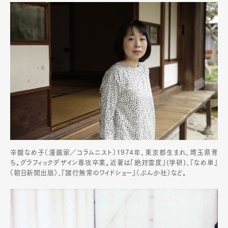
辛酸なめ子（漫画家／コラムニスト）1974年、東京都生まれ、埼玉県育
ち。グラフィックデザイン専攻卒業。近著は『絶対霊度』(学研)、『なめ単』
（朝日新聞出版）、『諸行無常のワイドショー』（ぶんか社）など。