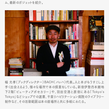
ム、最新のガジェットを紹介。
幅 允孝（ブックディレクター）BACH（バッハ）代表。人と本がもうすこし上
手く出会えるよう、様々な場所で本の提案をしている。新宿伊勢丹本館地
下2階「ビューティアポセカリー」や、羽田空港と原宿にある「Tokyo's
Tokyo」などショップでの選書、千里リハビリテーション病院のライブラリー
制作など、その活動範囲は本の居場所と共に多岐にわたる。