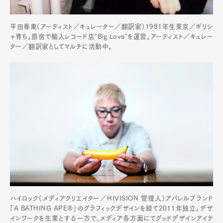
平田春果（アーティスト／キュレーター／翻訳家）1981年生東京／ギリシ
ャ育ち。原宿で輸入レコード店"Big Love"を運営。アーティスト／キュレー
ター／翻訳家としてマルチに活動中。
ハイロック（メディアクリエイター／HIVISION 管理人）アパレルブランド
「A BATHING APE®」のグラフィックデザインを経て2011年独立。デザ
インワークを生業とする一方で、メディア各方面にてグッドデザインアイテ