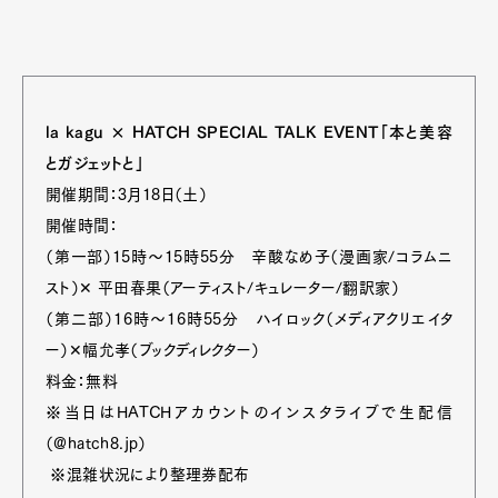
la kagu × HATCH SPECIAL TALK EVENT「本と美容
とガジェットと」
開催期間：3月18日（土）
開催時間：
（第一部）15時～15時55分 辛酸なめ子（漫画家/コラムニ
スト）✕ 平田春果（アーティスト/キュレーター/翻訳家）
（第二部）16時～16時55分 ハイロック（メディアクリエイタ
ー）✕幅允孝（ブックディレクター）
料金：無料
※当日はHATCHアカウントのインスタライブで生配信
（@hatch8.jp）
※混雑状況により整理券配布
Art&Design
Watch
Fashion