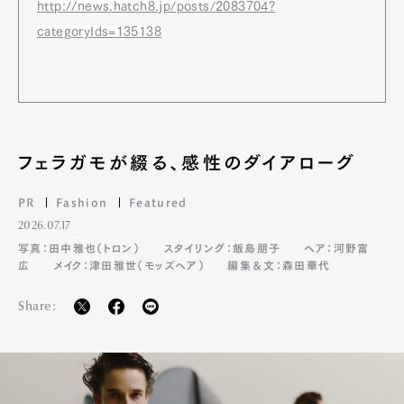
http://news.hatch8.jp/posts/2083704?
Gourmet
Cars
categoryIds=135138
Product
Culture
Lifestyle
Pen Membership
Magazine
Official Columnist
About
フェラガモが綴る、感性のダイアローグ
Contact
PR
Fashion
Featured
2026.07.17
写真：田中雅也（トロン）
スタイリング：飯島朋子
ヘア：河野富
Pen Meet
広
メイク：津田雅世（モッズヘア）
編集＆文：森田華代
Pen international
Pen tw
Share: