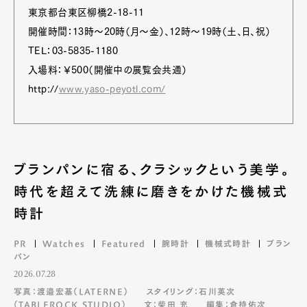
東京都台東区柳橋2-18-11
開催時間：13時～20時（月～金）、12時～19時（土、日、祝）
TEL：03-5835-1180
入場料：￥500（開催中の展覧会共通）
http://
www.yaso-peyotl.com/
ブランパンに宿る、クラシックという美学。
時代を超えて洗練に磨きをかけた機械式
時計
PR
Watches
Featured
腕時計
機械式時計
ブラン
パン
2026.07.28
写真：渡邉宏基（LATERNE）
スタイリング：石川英次
（TABLEROCK STUDIO）
文：柴田 充
編集：倉持佑次