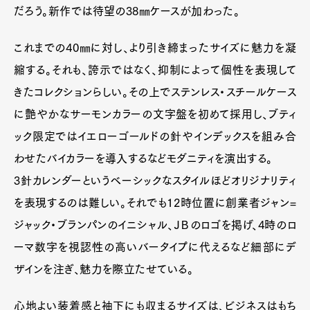
だろう。新作では待望の38㎜ケースが加わった。
これまでの40㎜に対し、より引き締まったサイズに魅力を凝
縮する。それも、誇示ではなく、抑制によって個性を表現して
きたコレクションらしい。その上でステンレス・スチールケース
に艶やかなサーモンカラーの文字盤を初めて採用し、ブティ
ック限定ではイエローゴールドの針やインデックスを組み合
わせたバイカラーを導入するなどモダニティを演出する。
3針カレンダーというベーシックなスタイルほどオリジナリティ
を表現するのは難しい。それでも12時位置に創業者ジャン=
ジャック・ブランパンのイニシャル、ＪＢのロゴを掲げ、4時のロ
ーマ数字を視認性の高いバータイプに代えるなど細部にデ
ザインを注ぎ、魅力を際立たせている。
心地よい装着感と袖下にも収まるサイズは、ビジネスはもち