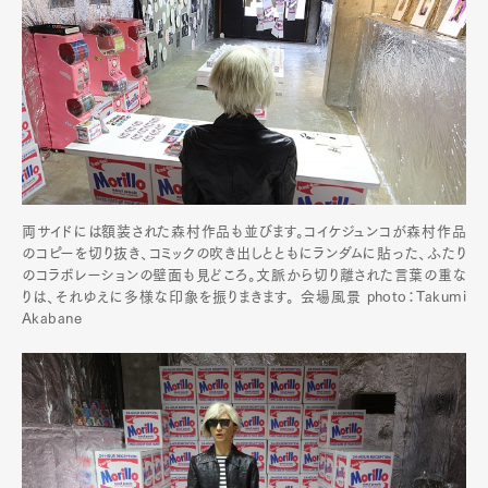
両サイドには額装された森村作品も並びます。コイケジュンコが森村作品
のコピーを切り抜き、コミックの吹き出しとともにランダムに貼った、ふたり
のコラボレーションの壁面も見どころ。文脈から切り離された言葉の重な
りは、それゆえに多様な印象を振りまきます。 会場風景 photo：Takumi
Akabane