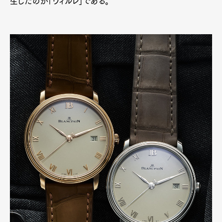
生したのが「ヴィルレ」である。
Art&Design
Watch
Fashion
Gourmet
Cars
Product
Culture
Lifestyle
Pen Membership
Magazine
Official Columnist
About
Contact
Pen Meet
Pen international
Pen tw