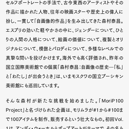
セルフポートレートの手法で、古今東西のアーティストやその
作品に描かれた人物、往年の映画スターや歴史上の偉人に
扮し、一貫して「自画像的作品」を生み出してきた森村泰昌。
エスプリの効いた軽やかさの中に、ジェンダーについて、ひと
りの人間の人格について、絵画の価値について、複製とオリ
ジナルについて、模倣とパロディについて、多様なレベルでの
真摯な問いを投げかけます。海外でも高く評価され、昨年の
国立国際美術館での個展「森村泰昌：自画像の歴史―「私」
と「わたし」が出会うとき」は、いまモスクワの国立プーシキン
美術館にも巡回しています。
そんな森村が新たな挑戦を始めました。「MoriP100
Project」と名づけられた企画は、モリムラが#1から#100ま
で100アイテムを制作、販売するという壮大なもの。初回Vol.
１は、アンディ・ウォーホルとポップアートがテーマで、その名も