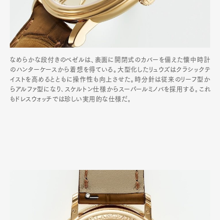
なめらかな段付きのベゼルは、表面に開閉式のカバーを備えた懐中時計
のハンターケースから着想を得ている。大型化したリュウズはクラシックテ
イストを高めるとともに操作性も向上させた。時分針は従来のリーフ型か
らアルファ型になり､スケルトン仕様からスーパールミノバを採用する｡これ
もドレスウォッチでは珍しい実用的な仕様だ｡