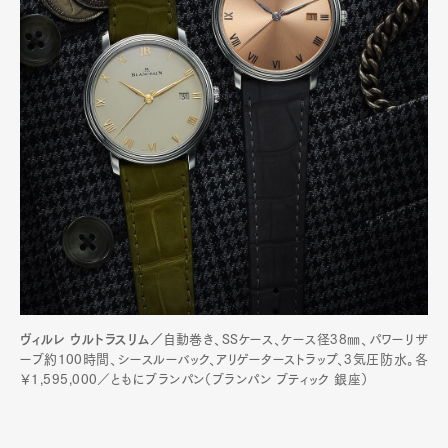
ヴィルレ ウルトラスリム／
自動巻き、SSケース、ケース径38㎜、パワーリザ
ーブ約100時間、シースルーバック、アリゲーターストラップ、3気圧防水。各
￥1,595,000／ともにブランパン（ブランパン ブティック 銀座）