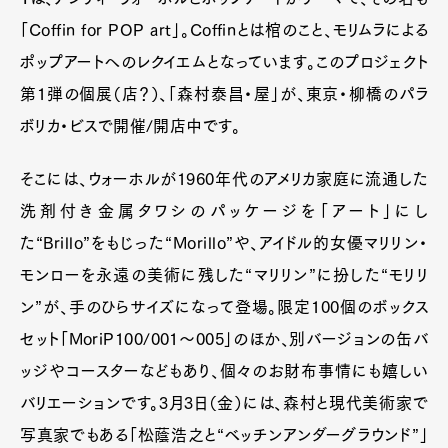
「Coffin for POP art」。Coffinとは棺のこと、モリムラによる
ポップアートへのレクイエムとなっています。このプロジェクト
第1弾の個展（店？）、「森村泰昌・屋」が、東京・柳橋のパラ
ボリカ・ビスで開催/開店中です。
そこには、ウォーホルが1960年代のアメリカ家庭に流通した
洗剤付き金属タワシのパッケージを「アート」にし
た“Brillo”をもじった“Morillo”や、アイドル的女優マリリン・
モンローを永遠の美術に残した“マリリン”に扮した“モリリ
ン”が、手のひらサイズになって登場。限定100個のボックス
セット「MoriP100/001〜005」のほか、別バージョンの缶バ
ッジやコースターなどもあり、個々のお財布事情にも嬉しい
バリエーションです。3月3日（金）には、森村と現代美術家で
写真家でもある「松蔭浩之と“ベッチンアンダーグラウンド”」