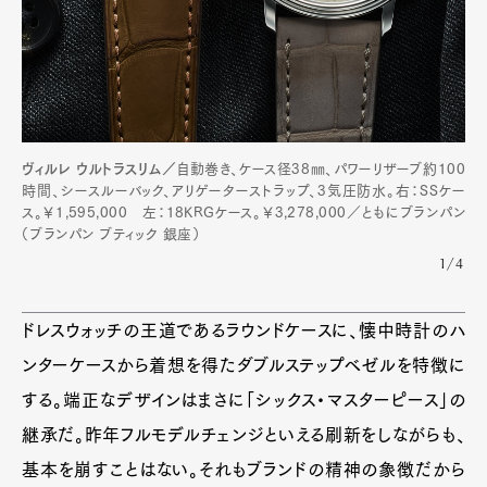
ヴィルレ ウルトラスリム／
自動巻き、ケース径38㎜、パワーリザーブ約100
時間、シースルーバック、アリゲーターストラップ、3気圧防水。右：SSケー
ス。￥1,595,000 左：18KRGケース。￥3,278,000／ともにブランパン
（ブランパン ブティック 銀座）
1/4
ドレスウォッチの王道であるラウンドケースに、懐中時計のハ
ンターケースから着想を得たダブルステップベゼルを特徴に
する。端正なデザインはまさに「シックス・マスターピース」の
継承だ。昨年フルモデルチェンジといえる刷新をしながらも、
基本を崩すことはない。それもブランドの精神の象徴だから