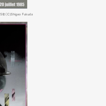
C)Shigeo Fukuda
mbership
Magazine
Official Columnist
About
et
Pen international
Pen tw