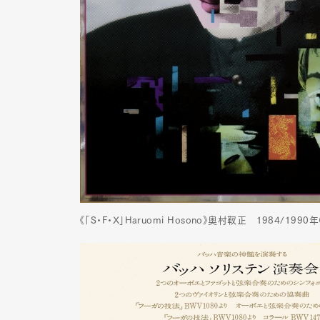
《「S・F・X」Haruomi Hosono》奥村靫正 1984/1990年（