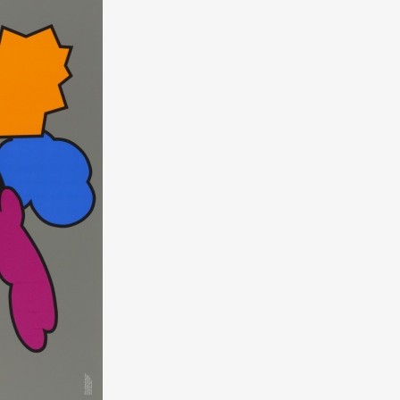
Art&Design
Watch
Fashion
ourmet
Cars
Product
Culture
Lifestyle