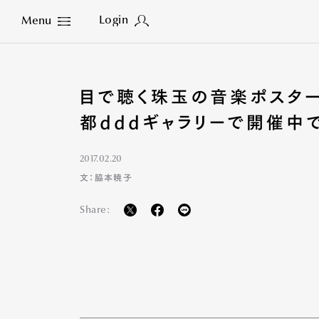
Login
Menu
Close
目で聴く珠玉の音楽ポスター
都dddギャラリーで開催中
2017.02.20
文：脇本暁子
Share: