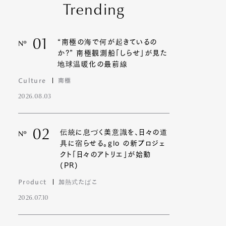
Trending
01
“南極の海で何が起きているの
Nº
か?” 南極観測船「しらせ」が見た
地球温暖化の最前線
Culture
南極
2026.08.03
02
伝統に息づく美意識を、日々の道
Nº
具に宿らせる。glo の新プロジェ
クト「日々のアトリエ」が始動
(PR)
Product
加熱式たばこ
2026.07.10