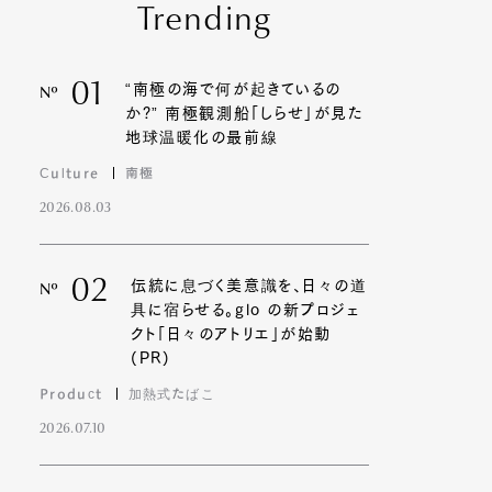
Trending
01
“南極の海で何が起きているの
Nº
か?” 南極観測船「しらせ」が見た
地球温暖化の最前線
Culture
南極
2026.08.03
02
伝統に息づく美意識を、日々の道
Nº
具に宿らせる。glo の新プロジェ
クト「日々のアトリエ」が始動
(PR)
Product
加熱式たばこ
2026.07.10