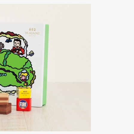
Art&Design
Watch
Fashion
ourmet
Cars
Product
Culture
Lifestyle