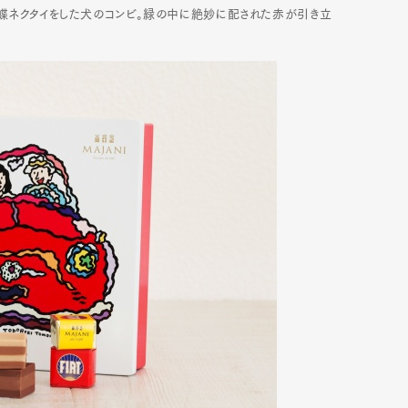
、蝶ネクタイをした犬のコンビ。緑の中に絶妙に配された赤が引き立
mbership
Magazine
Official Columnist
About
et
Pen international
Pen tw