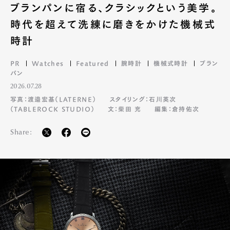
ブランパンに宿る、クラシックという美学。
時代を超えて洗練に磨きをかけた機械式
時計
PR
Watches
Featured
腕時計
機械式時計
ブラン
パン
2026.07.28
写真：渡邉宏基（LATERNE）
スタイリング：石川英次
（TABLEROCK STUDIO）
文：柴田 充
編集：倉持佑次
Share: