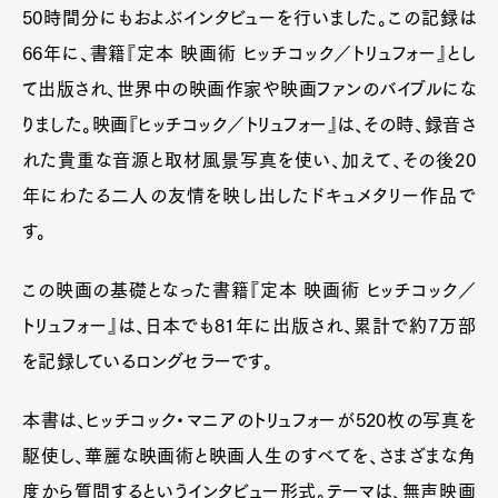
50時間分にもおよぶインタビューを行いました。この記録は
66年に、書籍『定本 映画術 ヒッチコック／トリュフォー』とし
て出版され、世界中の映画作家や映画ファンのバイブルにな
りました。映画『ヒッチコック／トリュフォー』は、その時、録音さ
れた貴重な音源と取材風景写真を使い、加えて、その後20
年にわたる二人の友情を映し出したドキュメタリー作品で
す。
この映画の基礎となった書籍『定本 映画術 ヒッチコック／
トリュフォー』は、日本でも81年に出版され、累計で約7万部
を記録しているロングセラーです。
本書は、ヒッチコック・マニアのトリュフォーが520枚の写真を
駆使し、華麗な映画術と映画人生のすべてを、さまざまな角
度から質問するというインタビュー形式。テーマは、無声映画