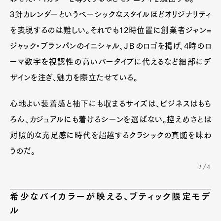
3針カレンダーというベーシックなスタイルほどオリジナリティ
Pen Membership
Magazine
を表現するのは難しい。それでも12時位置に創業者ジャン=
Official Columnist
About
ジャック・ブランパンのイニシャル、ＪＢのロゴを掲げ、4時のロ
Contact
ーマ数字を視認性の高いバータイプに代えるなど細部にデ
ザインを注ぎ、魅力を際立たせている。
Pen Meet
心地よい装着感と袖下にも収まるサイズは、ビジネスはもち
Pen international
Pen tw
ろん、カジュアルにも着けるシーンを選ばない。控えめさとは
対照的な充足感に時代を超越するクラシックの真髄を味わ
うのだ。
2/4
希少なバイカラーが映える、ブティック限定モデ
ル