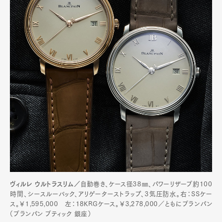
ヴィルレ ウルトラスリム／
自動巻き、ケース径38㎜、パワーリザーブ約100
時間、シースルーバック、アリゲーターストラップ、3気圧防水。右：SSケー
ス。￥1,595,000 左：18KRGケース。￥3,278,000／ともにブランパン
（ブランパン ブティック 銀座）