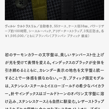
ヴィルレ ウルトラスリム／
自動巻き、SSケース、ケース径38㎜、パワーリザ
ーブ約100時間、シースルーバック、アリゲーターストラップ、3気圧防水。各
￥1,595,000／ともにブランパン（ブランパン ブティック 銀座）
初のサーモンカラーの文字盤は、美しいサンバースト仕上げ
が光を受けて表情を変える。インデックスのブラックが全体を
引き締めるとともに、カレンダー表示の地色を文字盤と統一
することで一体感を損なわない。一方、ブティック限定モデル
は、ステンレス・スチールとイエローゴールドの希少なバイカラ
ー。針やインデックスはゴールドトーンのオパリン文字盤に溶
け込み、ステンレスケースとも自然に馴染む。レザーストラップ