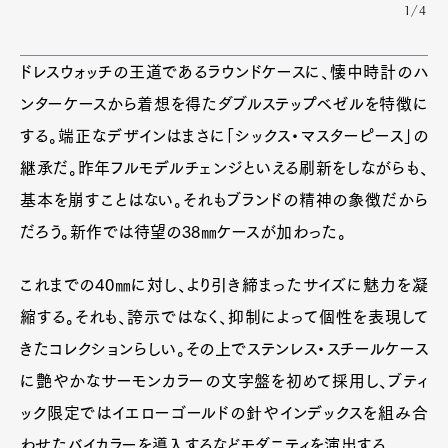
1/4
ドレスウォッチの王道であるラウンドケースに、懐中時計のハ
ンターケースから着想を得たダブルステップベゼルを特徴に
する。端正なデザインはまさに「シックス・マスターピース」の
継承だ。昨年フルモデルチェンジといえる刷新をしながらも、
基本を崩すことはない。それもブランドの精神の象徴だから
だろう。新作では待望の38㎜ケースが加わった。
これまでの40㎜に対し、より引き締まったサイズに魅力を凝
縮する。それも、誇示ではなく、抑制によって個性を表現して
Art&Design
Watch
Fashion
きたコレクションらしい。その上でステンレス・スチールケース
Gourmet
Cars
に艶やかなサーモンカラーの文字盤を初めて採用し、ブティ
Product
Culture
Lifestyle
ック限定ではイエローゴールドの針やインデックスを組み合
わせたバイカラーを導入するなどモダニティを演出する。