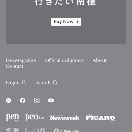
行きたい南極
Buy Now
Pen Magazine
Official Columnist
About
Contact
Login
Search