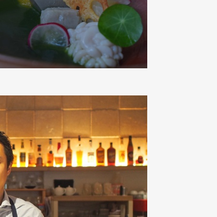
mbership
Magazine
Official Columnist
About
et
Pen international
Pen tw