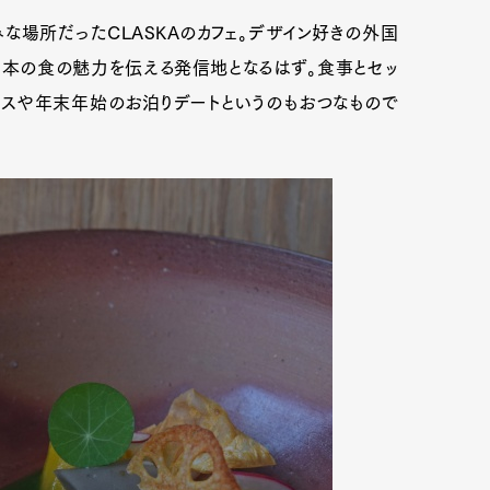
な場所だったCLASKAのカフェ。デザイン好きの外国
日本の食の魅力を伝える発信地となるはず。食事とセッ
マスや年末年始のお泊りデートというのもおつなもので
Art&Design
Watch
Fashion
ourmet
Cars
Product
Culture
Lifestyle