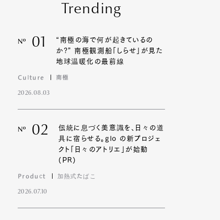
Trending
01
“南極の海で何が起きているの
Nº
か?” 南極観測船「しらせ」が見た
地球温暖化の最前線
Culture
南極
2026.08.03
02
伝統に息づく美意識を、日々の道
Nº
具に宿らせる。glo の新プロジェ
クト「日々のアトリエ」が始動
(PR)
Product
加熱式たばこ
2026.07.10